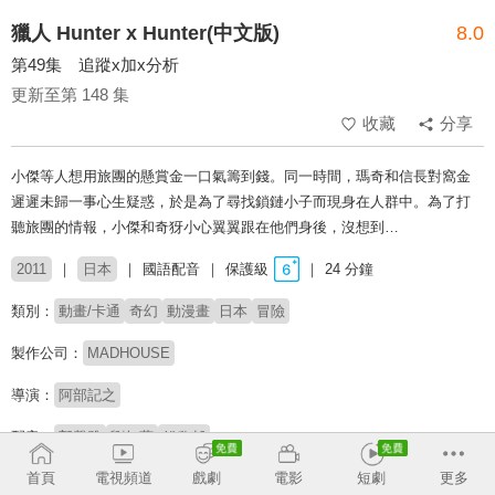
獵人 Hunter x Hunter(中文版)
8.0
第49集 追蹤x加x分析
更新至第 148 集
收藏
分享
小傑等人想用旅團的懸賞金一口氣籌到錢。同一時間，瑪奇和信長對窩金
遲遲未歸一事心生疑惑，於是為了尋找鎖鏈小子而現身在人群中。為了打
聽旅團的情報，小傑和奇犽小心翼翼跟在他們身後，沒想到…
2011
日本
國語配音
保護級
24 分鐘
類別：
動畫/卡通
奇幻
動漫畫
日本
冒險
製作公司：
MADHOUSE
導演：
阿部記之
配音：
郭馨雅
劉如蘋
錢欣郁
首頁
電視頻道
戲劇
電影
短劇
更多
原著：
冨樫義博