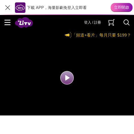
下載 APP，海量影劇免登入立即看
登入 / 註冊
「頻道+看片」每月只要 $199？