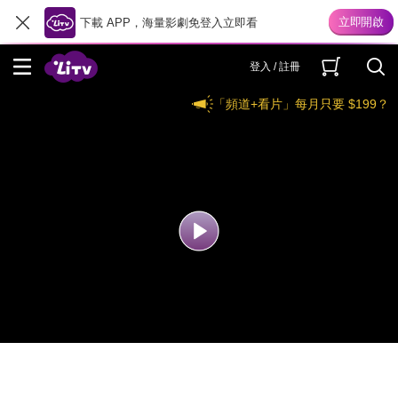
下載 APP，海量影劇免登入立即看
登入 / 註冊
「頻道+看片」每月只要 $199？