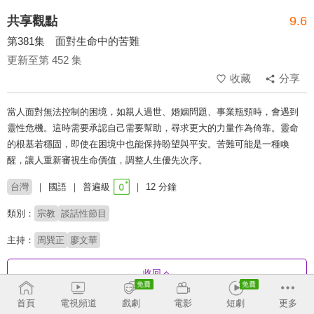
共享觀點
9.6
第381集 面對生命中的苦難
更新至第 452 集
收藏
分享
當人面對無法控制的困境，如親人過世、婚姻問題、事業瓶頸時，會遇到
靈性危機。這時需要承認自己需要幫助，尋求更大的力量作為倚靠。靈命
的根基若穩固，即使在困境中也能保持盼望與平安。苦難可能是一種喚
醒，讓人重新審視生命價值，調整人生優先次序。
台灣
國語
普遍級
12 分鐘
類別：
宗教
談話性節目
主持：
周巽正
廖文華
收回
首頁
電視頻道
戲劇
電影
短劇
更多