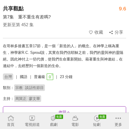
共享觀點
9.6
第7集 重不重生有差嗎?
更新至第 452 集
收藏
分享
在哥林多後書五章17節，是一個「新造的人」的概念。在神學上稱為重
生，神學家R.C. Sproul說，其實在我們信耶穌之前，我們的靈與神的靈隔
絕。因此神付上一切代價，使我們生命重新開始。藉著重生與神連結，在
連結中，去經歷到一個新造的生命。
台灣
國語
普遍級
23 分鐘
類別：
宗教
談話性節目
主持：
周巽正
廖文華
收回
首頁
電視頻道
戲劇
電影
短劇
更多