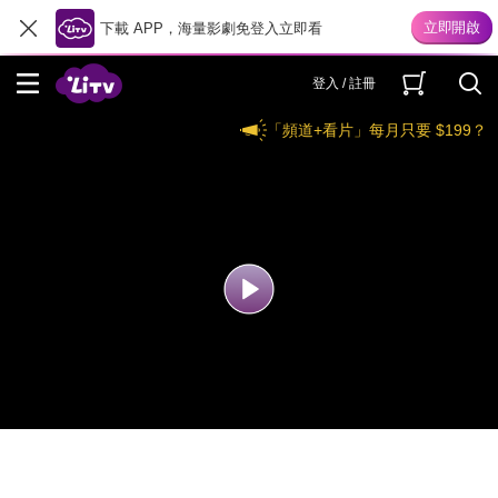
下載 APP，海量影劇免登入立即看
登入 / 註冊
「頻道+看片」每月只要 $199？