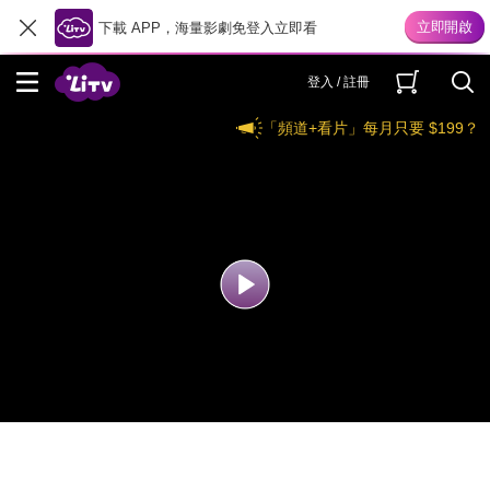
下載 APP，海量影劇免登入立即看
登入 / 註冊
「頻道+看片」每月只要 $199？