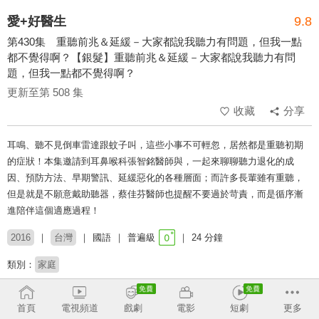
愛+好醫生
9.8
第430集 重聽前兆＆延緩－大家都說我聽力有問題，但我一點
都不覺得啊？【銀髮】重聽前兆＆延緩－大家都說我聽力有問
題，但我一點都不覺得啊？
更新至第 508 集
收藏
分享
耳鳴、聽不見倒車雷達跟蚊子叫，這些小事不可輕忽，居然都是重聽初期
的症狀！本集邀請到耳鼻喉科張智銘醫師與，一起來聊聊聽力退化的成
因、預防方法、早期警訊、延緩惡化的各種層面；而許多長輩雖有重聽，
但是就是不願意戴助聽器，蔡佳芬醫師也提醒不要過於苛責，而是循序漸
進陪伴這個適應過程！
2016
台灣
國語
普遍級
24 分鐘
類別：
家庭
來賓：
張智銘
蔡佳芬
首頁
電視頻道
戲劇
電影
短劇
更多
主持：
黃瑽寧