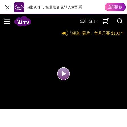
下載 APP，海量影劇免登入立即看
登入 / 註冊
「頻道+看片」每月只要 $199？