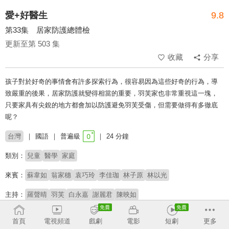
愛+好醫生
9.8
第33集 居家防護總體檢
更新至第 503 集
收藏
分享
孩子對於好奇的事情會有許多探索行為，很容易因為這些好奇的行為，導
致嚴重的後果，居家防護就變得相當的重要，羽芙家也非常重視這一塊，
只要家具有尖銳的地方都會加以防護避免羽芙受傷，但需要做得有多徹底
呢？
台灣
國語
普遍級
24 分鐘
類別：
兒童
醫學
家庭
來賓：
蘇韋如
翁家穗
袁巧玲
李佳珈
林子原
林以光
主持：
羅聲晴
羽芙
白永嘉
謝麗君
陳映如
# 健康保健
首頁
電視頻道
戲劇
電影
短劇
更多