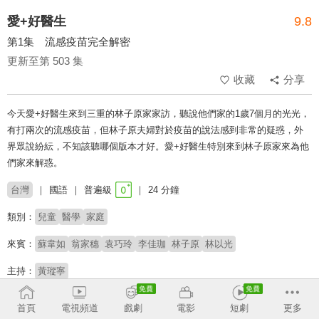
愛+好醫生
9.8
第1集 流感疫苗完全解密
更新至第 503 集
收藏
分享
今天愛+好醫生來到三重的林子原家家訪，聽說他們家的1歲7個月的光光，
有打兩次的流感疫苗，但林子原夫婦對於疫苗的說法感到非常的疑惑，外
界眾說紛紜，不知該聽哪個版本才好。愛+好醫生特別來到林子原家來為他
們家來解惑。
台灣
國語
普遍級
24 分鐘
類別：
兒童
醫學
家庭
來賓：
蘇韋如
翁家穗
袁巧玲
李佳珈
林子原
林以光
主持：
黃瑽寧
# 健康保健
首頁
電視頻道
戲劇
電影
短劇
更多