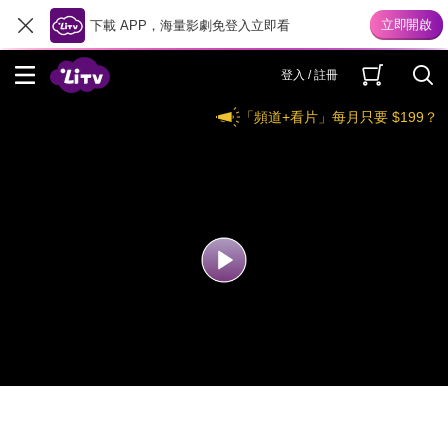
下載 APP，海量影劇免登入立即看
登入 / 註冊
「頻道+看片」每月只要 $199？