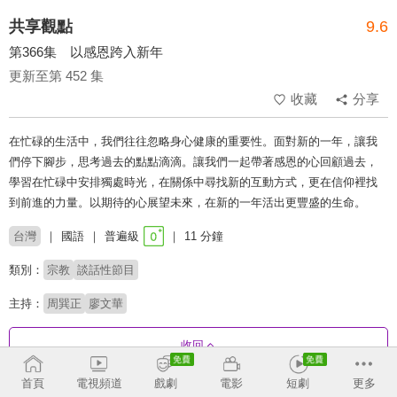
共享觀點
9.6
第366集 以感恩跨入新年
更新至第 452 集
收藏
分享
在忙碌的生活中，我們往往忽略身心健康的重要性。面對新的一年，讓我
們停下腳步，思考過去的點點滴滴。讓我們一起帶著感恩的心回顧過去，
學習在忙碌中安排獨處時光，在關係中尋找新的互動方式，更在信仰裡找
到前進的力量。以期待的心展望未來，在新的一年活出更豐盛的生命。
台灣
國語
普遍級
11 分鐘
類別：
宗教
談話性節目
主持：
周巽正
廖文華
收回
首頁
電視頻道
戲劇
電影
短劇
更多