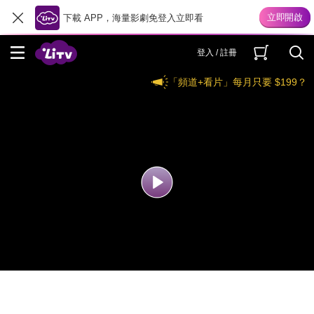
下載 APP，海量影劇免登入立即看
登入 / 註冊
「頻道+看片」每月只要 $199？