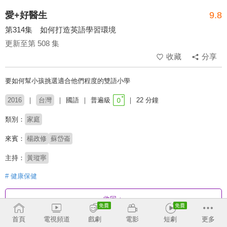
愛+好醫生
9.8
第314集 如何打造英語學習環境
更新至第 508 集
收藏
分享
要如何幫小孩挑選適合他們程度的雙語小學
2016
台灣
國語
普遍級
22 分鐘
類別：
家庭
來賓：
楊政修
蘇岱崙
主持：
黃瑽寧
# 健康保健
收回
首頁
電視頻道
戲劇
電影
短劇
更多