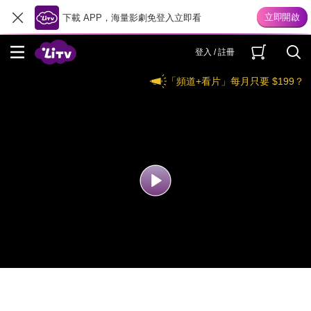
下載 APP，海量影劇免登入立即看
登入 / 註冊
「頻道+看片」每月只要 $199？