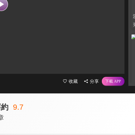
收藏
分享
舊約
9.7
章