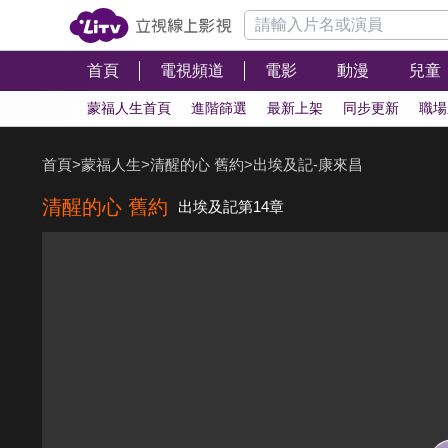
首頁
電視頻道
電影
動漫
兒童
蒙福人生首頁
進階篩選
最新上架
同步更新
職場
首頁
>
蒙福人生
>
清醒的心 舊約
>
出埃及記-康來昌
清醒的心 舊約
出埃及記第14章