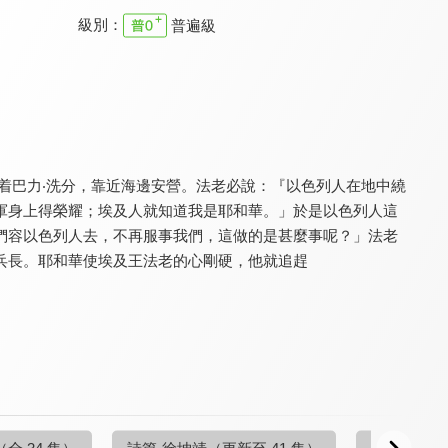
級別：
普遍級
清醒的心 舊約
清醒的心 舊約
清醒的心 舊約
9.7
9.7
9.7
全 11 集
全 44 集
全 42 集
着巴力‧洗分，靠近海邊安營。法老必說：『以色列人在地中繞
軍身上得榮耀；埃及人就知道我是耶和華。」於是以色列人這
們容以色列人去，不再服事我們，這做的是甚麼事呢？」法老
兵長。耶和華使埃及王法老的心剛硬，他就追趕
清醒的心 舊約
清醒的心 舊約
清醒的心 舊約
9.7
9.7
9.7
全 31 集
全 25 集
全 25 集
（全 34 集）
詩篇-徐坤靖
（更新至 41 集）
約書亞記-