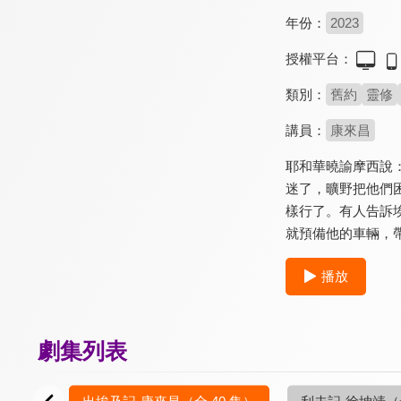
年份：
2023
授權平台：
類別：
舊約
靈修
講員：
康來昌
耶和華曉諭摩西說
迷了，曠野把他們
樣行了。有人告訴
就預備他的車輛，
播放
劇集列表
0 集）
出埃及記-康來昌
（全 40 集）
利未記-徐坤靖
（