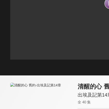
清醒的心 
出埃及記第14
全 40 集