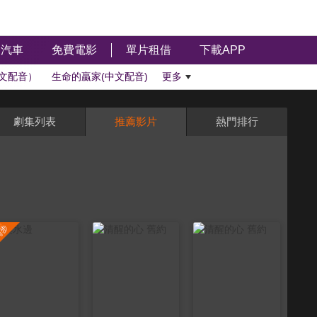
汽車
免費電影
單片租借
下載APP
文配音）
生命的贏家(中文配音)
更多
劇集列表
推薦影片
熱門排行