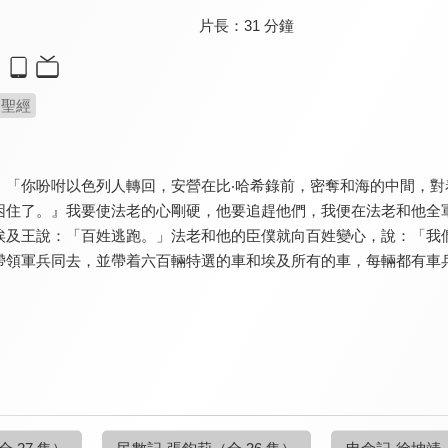
片長：
31 分鐘
聖經
：「你吩咐以色列人轉回，安營在比‧哈希錄前，密奪和海的中間，對
困住了。』我要使法老的心剛硬，他要追趕他們，我便在法老和他全
埃及王說：「百姓逃跑。」法老和他的臣僕就向百姓變心，說：「我
帶領軍兵同去，並帶着六百輛特選的車和埃及所有的車，每輛都有車
全 27 集）
民數記-張鈞莉
（全 36 集）
申命記-徐坤靖