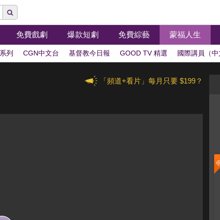
免費戲劇
爆款短劇
免費綜藝
蒙福人生
系列
CGN中文台
基督教今日報
GOOD TV 精選
國際講員（中
「頻道+看片」每月只要 $199？