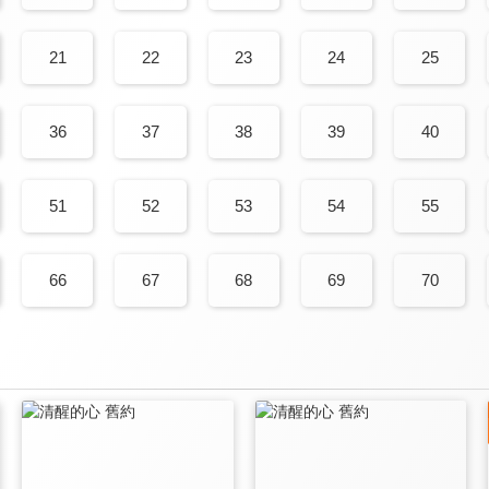
21
22
23
24
25
36
37
38
39
40
51
52
53
54
55
66
67
68
69
70