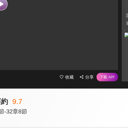
收藏
分享
舊約
9.7
節-32章8節