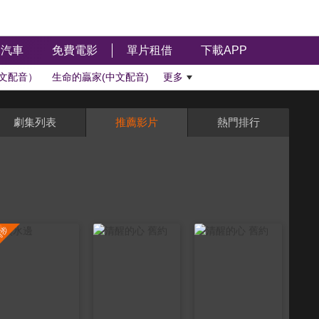
汽車
免費電影
單片租借
下載APP
文配音）
生命的贏家(中文配音)
更多
劇集列表
推薦影片
熱門排行