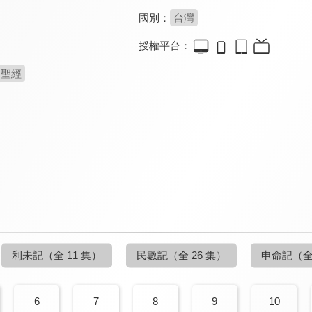
國別：
台灣
授權平台：
聖經
利未記
（全 11 集）
民數記
（全 26 集）
申命記
（全
6
7
8
9
10