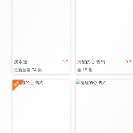
溪水邊
清醒的心 舊約
9.7
9.7
更新至第 74 集
全 15 集