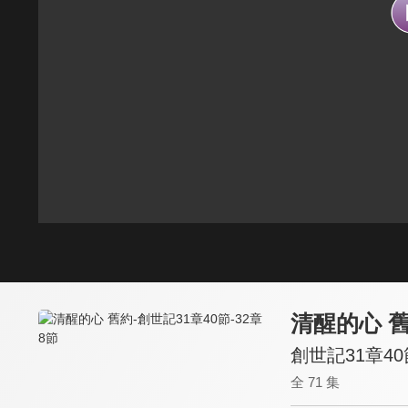
清醒的心 
創世記31章40
全 71 集