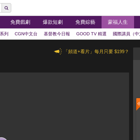
免費戲劇
爆款短劇
免費綜藝
蒙福人生
系列
CGN中文台
基督教今日報
GOOD TV 精選
國際講員（中
「頻道+看片」每月只要 $199？