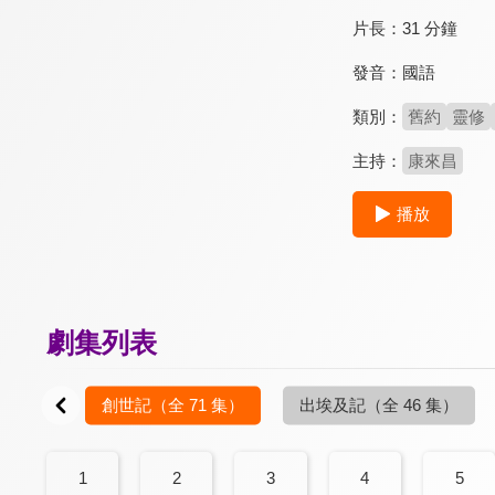
片長：
31 分鐘
發音：
國語
類別：
舊約
靈修
主持：
康來昌
播放
劇集列表
創世記
（全 71 集）
出埃及記
（全 46 集）
1
2
3
4
5