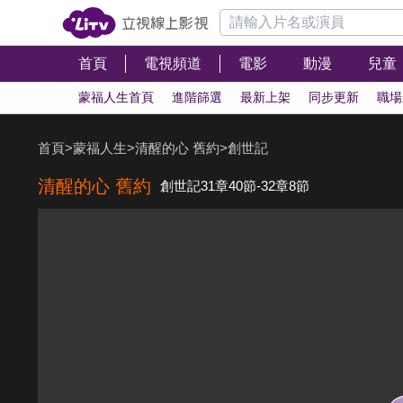
首頁
電視頻道
電影
動漫
兒童
蒙福人生首頁
進階篩選
最新上架
同步更新
職場
首頁
>
蒙福人生
>
清醒的心 舊約
>
創世記
清醒的心 舊約
創世記31章40節-32章8節