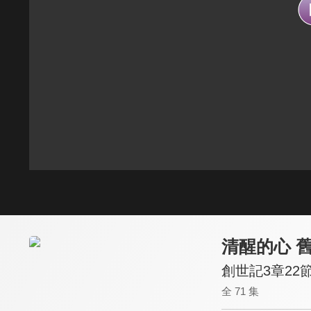
清醒的心 
創世記3章22節
全 71 集