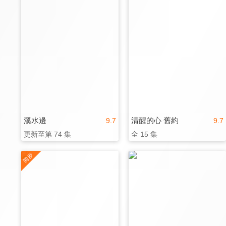
溪水邊
清醒的心 舊約
9.7
9.7
更新至第 74 集
全 15 集