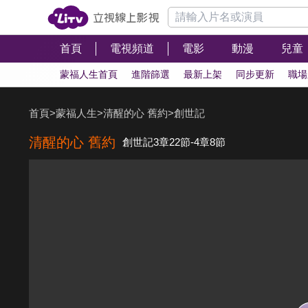
首頁
電視頻道
電影
動漫
兒童
蒙福人生首頁
進階篩選
最新上架
同步更新
職場
首頁
>
蒙福人生
>
清醒的心 舊約
>
創世記
清醒的心 舊約
創世記3章22節-4章8節