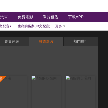
汽車
免費電影
單片租借
下載APP
文配音）
生命的贏家(中文配音)
更多
劇集列表
推薦影片
熱門排行