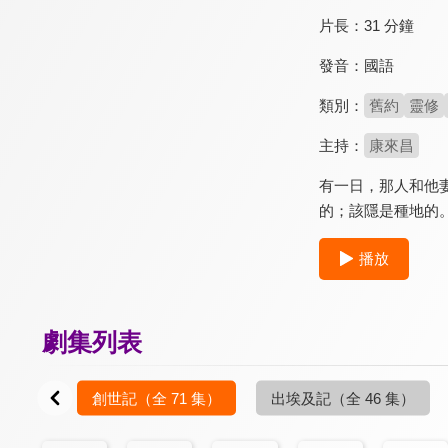
片長：
31 分鐘
發音：
國語
類別：
舊約
靈修
主持：
康來昌
有一日，那人和他
的；該隱是種地的
播放
劇集列表
創世記
（全 71 集）
出埃及記
（全 46 集）