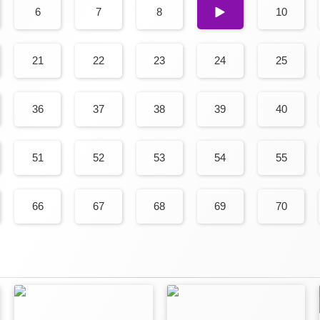
6
7
8
9
10
21
22
23
24
25
36
37
38
39
40
51
52
53
54
55
66
67
68
69
70