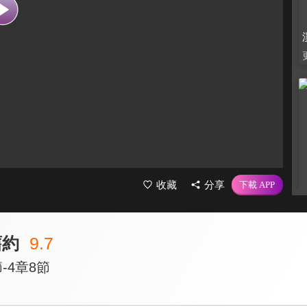
收藏
分享
舊約
9.7
-4章8節