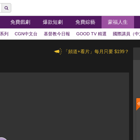
免費戲劇
爆款短劇
免費綜藝
蒙福人生
系列
CGN中文台
基督教今日報
GOOD TV 精選
國際講員（中
「頻道+看片」每月只要 $199？