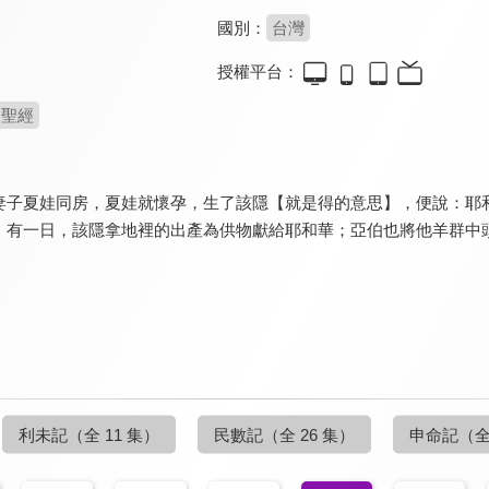
國別：
台灣
授權平台：
聖經
妻子夏娃同房，夏娃就懷孕，生了該隱【就是得的意思】，便說：耶
。有一日，該隱拿地裡的出產為供物獻給耶和華；亞伯也將他羊群中
利未記
（全 11 集）
民數記
（全 26 集）
申命記
（全