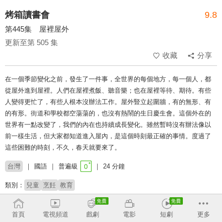
烤箱讀書會
9.8
第445集 屋裡屋外
更新至第 505 集
收藏
分享
在一個季節變化之前，發生了一件事，全世界的每個地方，每一個人，都
從屋外進到屋裡。人們在屋裡煮飯、聽音樂；也在屋裡等待、期待。有些
人變得更忙了，有些人根本沒辦法工作。屋外豎立起圍牆，有的無形、有
的有形。街道和學校都空蕩蕩的，也沒有熱鬧的生日慶生會。這個外在的
世界有一點改變了，我們的內在也持續成長變化。雖然暫時沒有辦法像以
前一樣生活，但大家都知道進入屋內，是這個時刻最正確的事情。度過了
這些困難的時刻，不久，春天就要來了。
台灣
國語
普遍級
24 分鐘
類別：
兒童
烹飪
教育
來賓：
Luke
石膏
豆子
書語
Lynn
首頁
電視頻道
戲劇
電影
短劇
更多