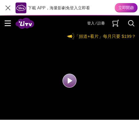
下載 APP，海量影劇免登入立即看
登入 / 註冊
「頻道+看片」每月只要 $199？