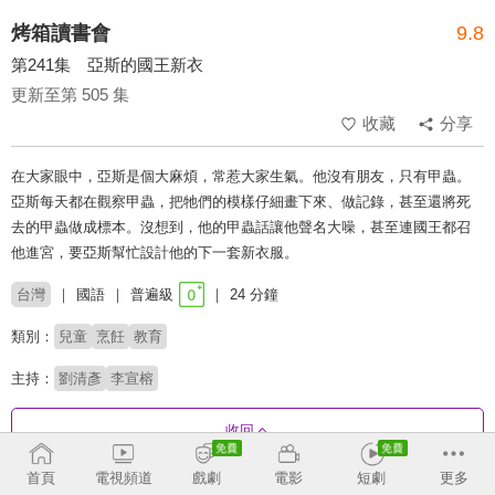
烤箱讀書會
9.8
第241集 亞斯的國王新衣
更新至第 505 集
收藏
分享
在大家眼中，亞斯是個大麻煩，常惹大家生氣。他沒有朋友，只有甲蟲。
亞斯每天都在觀察甲蟲，把牠們的模樣仔細畫下來、做記錄，甚至還將死
去的甲蟲做成標本。沒想到，他的甲蟲話讓他聲名大噪，甚至連國王都召
他進宮，要亞斯幫忙設計他的下一套新衣服。
台灣
國語
普遍級
24 分鐘
類別：
兒童
烹飪
教育
主持：
劉清彥
李宣榕
收回
首頁
電視頻道
戲劇
電影
短劇
更多