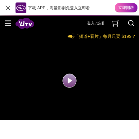
下載 APP，海量影劇免登入立即看
登入 / 註冊
「頻道+看片」每月只要 $199？