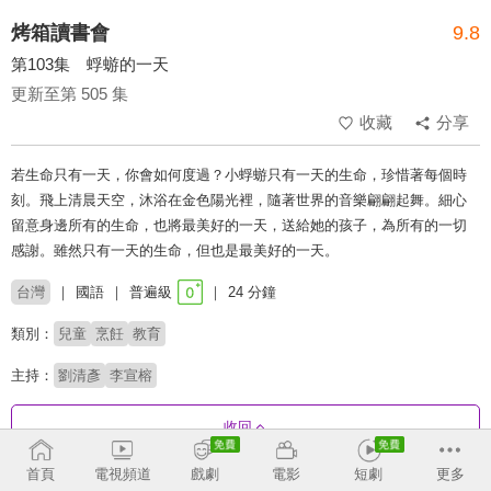
烤箱讀書會
9.8
第103集 蜉蝣的一天
更新至第 505 集
收藏
分享
若生命只有一天，你會如何度過？小蜉蝣只有一天的生命，珍惜著每個時
刻。飛上清晨天空，沐浴在金色陽光裡，隨著世界的音樂翩翩起舞。細心
留意身邊所有的生命，也將最美好的一天，送給她的孩子，為所有的一切
感謝。雖然只有一天的生命，但也是最美好的一天。
台灣
國語
普遍級
24 分鐘
類別：
兒童
烹飪
教育
主持：
劉清彥
李宣榕
收回
首頁
電視頻道
戲劇
電影
短劇
更多