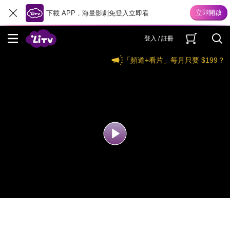
下載 APP，海量影劇免登入立即看
登入 / 註冊
「頻道+看片」每月只要 $199？