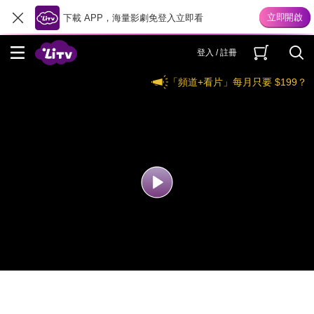
下載 APP，海量影劇免登入立即看
登入 / 註冊
「頻道+看片」每月只要 $199？