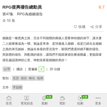
RPG復興禱告總動員
9.7
第47集 RPG為婚姻禱告
全 55 集
收藏
分享
婚姻是一條恩典之路，完全不同個體的兩個人需要神持續的保守，讓夫妻
二人能漸漸成為一體。無論是單身、是預備進入婚姻，或是已經在走婚姻
之路的弟兄姊妹，無論在各樣的景況當中，願我們透過持續不斷的禱告、
與肢體的禱告、與配偶的禱告，讓我們不能因著禱告勝過難處，更能因著
禱告越認識神的心意、神創造家庭婚姻的美好！
台灣
國語
普遍級
20 分鐘
類別：
見證
禱告
轉化
復興
主持：
李協聰
收回
首頁
電視頻道
戲劇
電影
短劇
更多