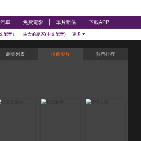
汽車
免費電影
單片租借
下載APP
文配音）
生命的贏家(中文配音)
更多
劇集列表
推薦影片
熱門排行