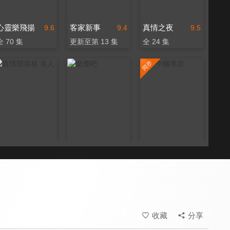
心靈樂飛揚
客家新事
真情之夜
9.6
9.4
9.5
全 70 集
更新至第 13 集
全 24 集
真情部落格 名人篇
樂優吧
空中輔導室
9.8
9.3
9.7
全 640 集
更新至第 258 集
更新至第 657 集
收藏
分享