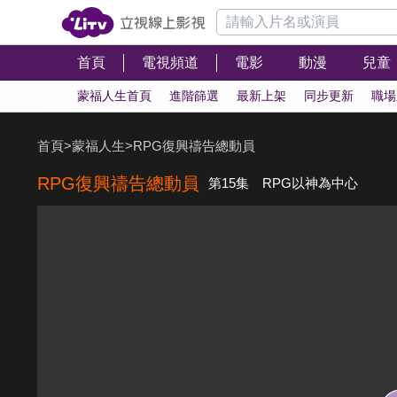
首頁
電視頻道
電影
動漫
兒童
蒙福人生首頁
進階篩選
最新上架
同步更新
職場
首頁
>
蒙福人生
>
RPG復興禱告總動員
RPG復興禱告總動員
第15集 RPG以神為中心