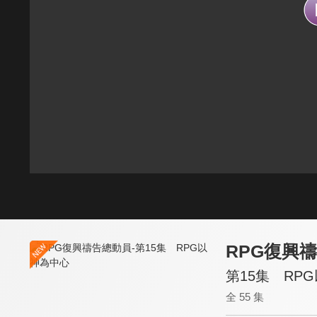
RPG復興
第15集 RP
全 55 集