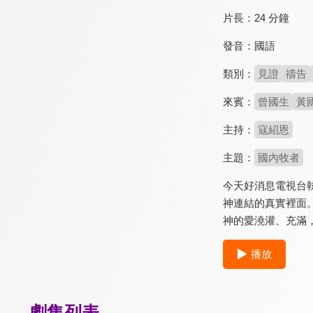
片長：
24 分鐘
發音：
國語
類別：
見證
禱告
來賓：
曾國生
黃
主持：
寇紹恩
主題：
國內牧者
今天好消息電視台
神連結的真實裡面
神的愛澆灌、充滿
播放
劇集列表