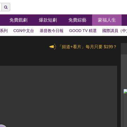
免費戲劇
爆款短劇
免費綜藝
蒙福人生
系列
CGN中文台
基督教今日報
GOOD TV 精選
國際講員（中
「頻道+看片」每月只要 $199？