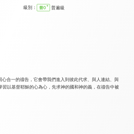
級別：
普遍級
佳音會客室
真情部落格
為祢唱新歌
9.6
9.7
9.5
更新至第 654 集
更新至第 795 集
更新至第 88 集
同心合一的禱告，它會帶我們進入到彼此代求、與人連結、與
學習以基督耶穌的心為心，先求神的國和神的義，在禱告中被
生命的贏家（中文配音）
生命的贏家
特會精選 2018烈火特會
9.8
9.8
9.8
更新至第 209 集
更新至第 268 集
全 6 集