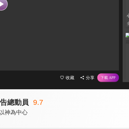
收藏
分享
禱告總動員
9.7
G以神為中心