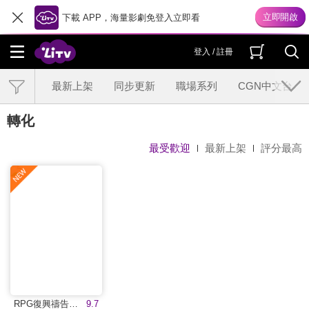
下載 APP，海量影劇免登入立即看
登入 / 註冊
最新上架
同步更新
職場系列
CGN中文台
轉化
最受歡迎
最新上架
評分最高
RPG復興禱告總動員
9.7