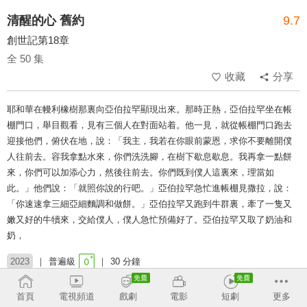
清醒的心 舊約
9.7
創世記第18章
全 50 集
收藏
分享
耶和華在幔利橡樹那裏向亞伯拉罕顯現出來。那時正熱，亞伯拉罕坐在帳
棚門口，舉目觀看，見有三個人在對面站着。他一見，就從帳棚門口跑去
迎接他們，俯伏在地，說：「我主，我若在你眼前蒙恩，求你不要離開僕
人往前去。容我拿點水來，你們洗洗腳，在樹下歇息歇息。我再拿一點餅
來，你們可以加添心力，然後往前去。你們既到僕人這裏來，理當如
此。」他們說：「就照你說的行吧。」亞伯拉罕急忙進帳棚見撒拉，說：
「你速速拿三細亞細麵調和做餅。」亞伯拉罕又跑到牛群裏，牽了一隻又
嫩又好的牛犢來，交給僕人，僕人急忙預備好了。亞伯拉罕又取了奶油和
奶，
2023
普遍級
30 分鐘
類別：
舊約
靈修
聖經
首頁
電視頻道
戲劇
電影
短劇
更多