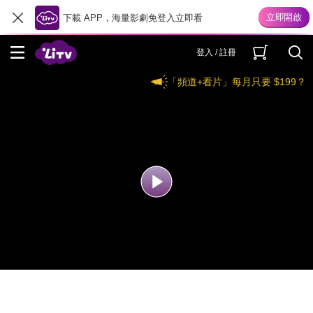
下載 APP，海量影劇免登入立即看
登入 / 註冊
「頻道+看片」每月只要 $199？