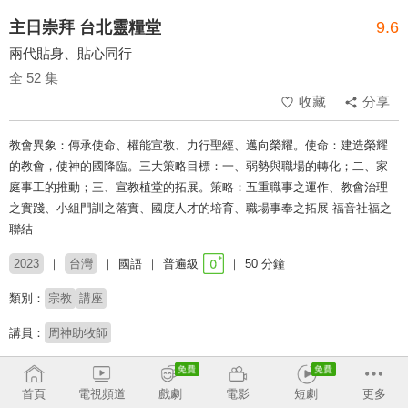
主日崇拜 台北靈糧堂
9.6
兩代貼身、貼心同行
全 52 集
收藏
分享
教會異象：傳承使命、權能宣教、力行聖經、邁向榮耀。使命：建造榮耀
的教會，使神的國降臨。三大策略目標：一、弱勢與職場的轉化；二、家
庭事工的推動；三、宣教植堂的拓展。策略：五重職事之運作、教會治理
之實踐、小組門訓之落實、國度人才的培育、職場事奉之拓展 福音社福之
聯結
2023
台灣
國語
普遍級
50 分鐘
類別：
宗教
講座
講員：
周神助牧師
收回
首頁
電視頻道
戲劇
電影
短劇
更多