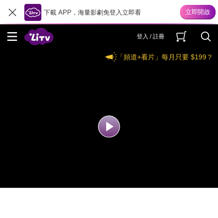
下載 APP，海量影劇免登入立即看
登入 / 註冊
「頻道+看片」每月只要 $199？