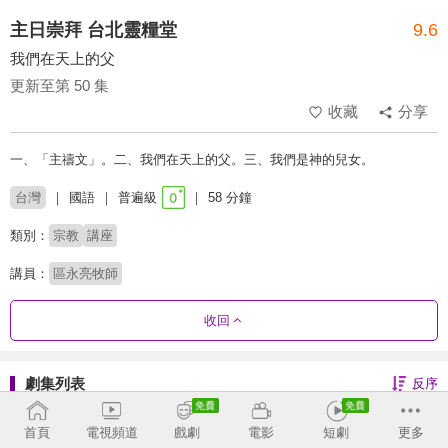
主日崇拜 台北靈糧堂
9.6
我們在天上的父
更新至第 50 集
收藏
分享
一、「主禱文」。二、我們在天上的父。三、我們是神的兒女。
台灣
國語
普遍級
58 分鐘
類別：
宗教
講座
講員：
區永亮牧師
收回
劇集列表
反序
2026
首頁
電視頻道
戲劇
電影
短劇
更多