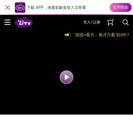
下載 APP，海量影劇免登入立即看
登入 / 註冊
「頻道+看片」每月只要 $199？