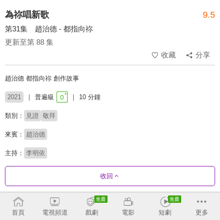
為祢唱新歌
9.5
第31集 趙治德 - 都指向祢
更新至第 88 集
收藏
分享
趙治德 都指向祢 創作故事
2021
普遍級
10 分鐘
類別：
見證
敬拜
來賓：
趙治德
主持：
李明依
收回
劇集列表
反序
首頁
電視頻道
戲劇
電影
短劇
更多