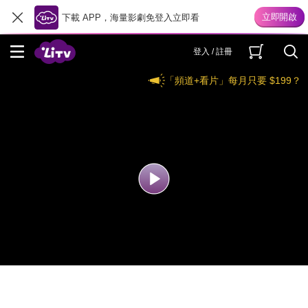
下載 APP，海量影劇免登入立即看
登入 / 註冊
「頻道+看片」每月只要 $199？