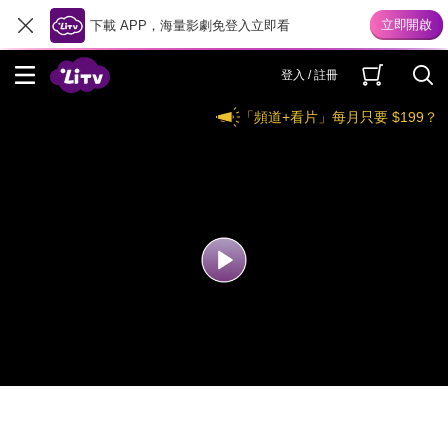
下載 APP，海量影劇免登入立即看
登入 / 註冊
「頻道+看片」每月只要 $199？