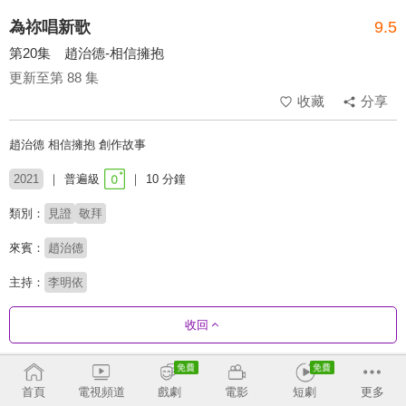
為祢唱新歌
9.5
第20集 趙治德-相信擁抱
更新至第 88 集
收藏
分享
趙治德 相信擁抱 創作故事
2021
普遍級
10 分鐘
類別：
見證
敬拜
來賓：
趙治德
主持：
李明依
收回
劇集列表
反序
首頁
電視頻道
戲劇
電影
短劇
更多