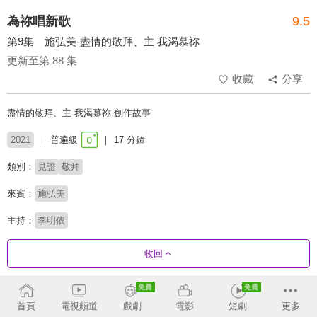
為祢唱新歌
9.5
第9集 施弘美-盡情的敬拜、主 我渴慕祢
更新至第 88 集
收藏
分享
盡情的敬拜、主 我渴慕祢 創作故事
2021
普遍級
17 分鐘
類別：
見證
敬拜
來賓：
施弘美
主持：
李明依
收回
劇集列表
反序
首頁
電視頻道
戲劇
電影
短劇
更多