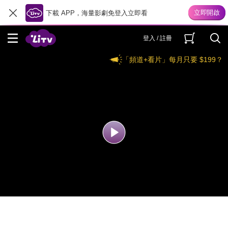
下載 APP，海量影劇免登入立即看
登入 / 註冊
「頻道+看片」每月只要 $199？