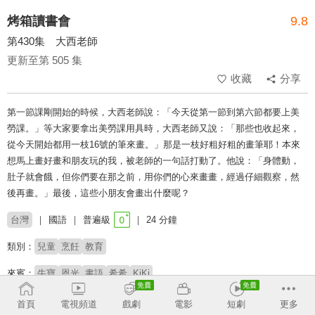
烤箱讀書會
9.8
第430集 大西老師
更新至第 505 集
收藏
分享
第一節課剛開始的時候，大西老師說：「今天從第一節到第六節都要上美
勞課。」等大家要拿出美勞課用具時，大西老師又說：「那些也收起來，
從今天開始都用一枝16號的筆來畫。」那是一枝好粗好粗的畫筆耶！本來
想馬上畫好畫和朋友玩的我，被老師的一句話打動了。他說：「身體動，
肚子就會餓，但你們要在那之前，用你們的心來畫畫，經過仔細觀察，然
後再畫。」最後，這些小朋友會畫出什麼呢？
台灣
國語
普遍級
24 分鐘
類別：
兒童
烹飪
教育
來賓：
牛寶
恩光
書語
希希
KiKi
主持：
劉清彥
李宣榕
首頁
電視頻道
戲劇
電影
短劇
更多