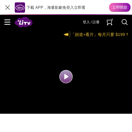
下載 APP，海量影劇免登入立即看
登入 / 註冊
「頻道+看片」每月只要 $199？