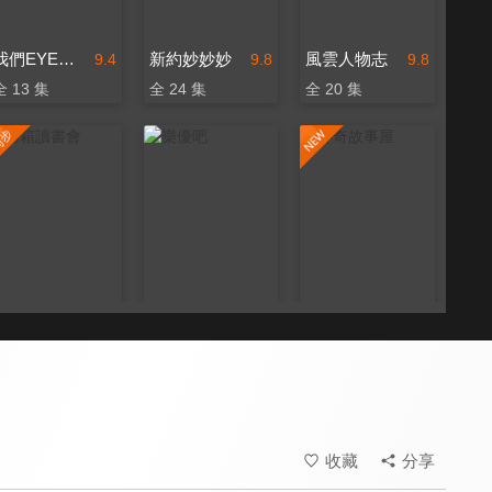
我們EYE旅行 孩要去哪裡
新約妙妙妙
風雲人物志
9.4
9.8
9.8
全 13 集
全 24 集
全 20 集
烤箱讀書會
樂優吧
神奇故事屋
9.8
9.3
9.8
更新至第 505 集
更新至第 258 集
更新至第 72 集
收藏
分享