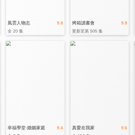
風雲人物志
烤箱讀書會
9.8
9.8
全 20 集
更新至第 505 集
幸福學堂-婚姻家庭
真愛在我家
9.4
9.6