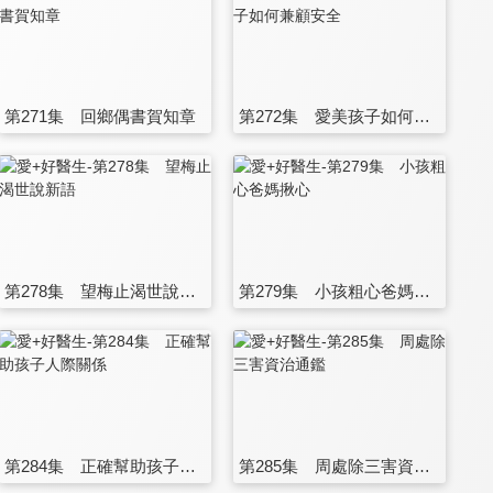
第271集 回鄉偶書賀知章
第272集 愛美孩子如何兼顧安全
第278集 望梅止渴世說新語
第279集 小孩粗心爸媽揪心
第284集 正確幫助孩子人際關係
第285集 周處除三害資治通鑑