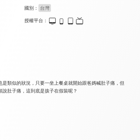
國別：
台灣
授權平台：
特會精選 Shine Rise and GO
幸福學堂-婚姻家庭
真愛在我家
9.8
9.4
9.6
全 3 集
全 7 集
全 106 集
也是類似的狀況，只要一坐上餐桌就開始跟爸媽喊肚子痛，但
頭說肚子痛，這到底是孩子在假裝呢？
真愛在我家
幸福來敲門
真愛在我家
9.6
9.5
9.6
全 52 集
全 362 集
更新至第 195 集