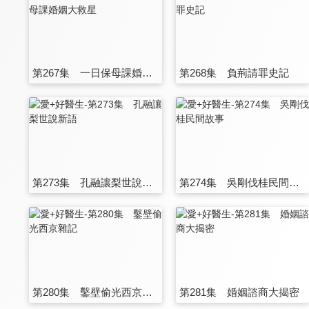
第267集 一日保母課婚姻大救星
第268集 負荊請罪史記
第273集 孔融讓梨世說新語
第274集 吳剛伐桂民間故事
第280集 鑿壁偷光西京雜記
第281集 婚姻諮商大揭密