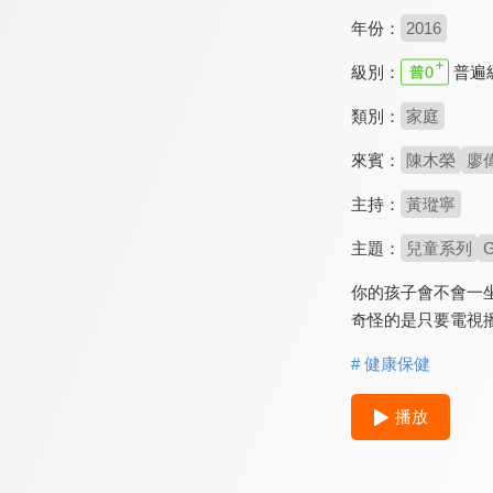
年份：
2016
級別：
普遍
類別：
家庭
來賓：
陳木榮
廖
主持：
黃瑽寧
主題：
兒童系列
你的孩子會不會一
奇怪的是只要電視
# 健康保健
播放