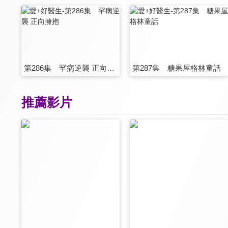
第286集 罕病逆襲 正向擁抱
第287集 糖果屋格林童話
推薦影片