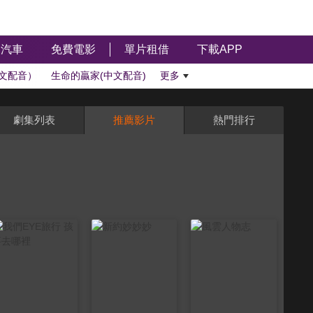
汽車
免費電影
單片租借
下載APP
文配音）
生命的贏家(中文配音)
更多
劇集列表
推薦影片
熱門排行