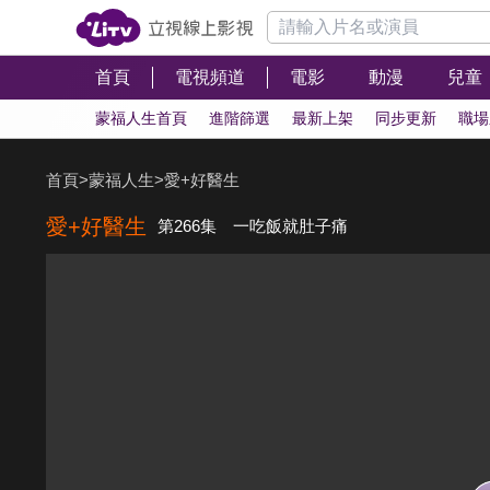
首頁
電視頻道
電影
動漫
兒童
蒙福人生首頁
進階篩選
最新上架
同步更新
職場
首頁
>
蒙福人生
>
愛+好醫生
愛+好醫生
第266集 一吃飯就肚子痛