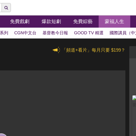
免費戲劇
爆款短劇
免費綜藝
蒙福人生
系列
CGN中文台
基督教今日報
GOOD TV 精選
國際講員（中
「頻道+看片」每月只要 $199？