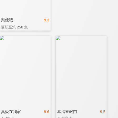
樂優吧
9.3
更新至第 258 集
真愛在我家
幸福來敲門
9.6
9.5