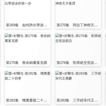
第269集 如何跨出學游泳的第一步
第270集 阿拉丁神燈天方夜譚
第275集 救命錦囊葉克膜
第276集 割席絕交世說新語
第282集 嚐糞憂親二十四孝
第283集 三字經宋代王應麟