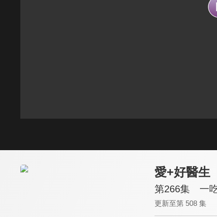
愛+好醫生
第266集 一
更新至第 508 集