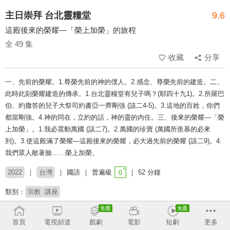
主日崇拜 台北靈糧堂
9.6
這殿後來的榮耀—「榮上加榮」的旅程
全 49 集
收藏
分享
一、先前的榮耀。1.尊榮先前的神的僕人。2.感念、尊榮先前的建造。二、
此時此刻榮耀建造的傳承。1.台北靈糧堂有兒子嗎？(耶四十九1)。2.所羅巴
伯、約撒答的兒子大祭司約書亞一齊剛強 (該二4-5)。3.這地的百姓，你們
都當剛強。4.神的同在，立約的話，神的靈的內住。三、後來的榮耀—「榮
上加榮」。1.我必震動萬國 (該二7)。2.萬國的珍寶 (萬國所羨慕的必來
到)。3.使這殿滿了榮耀—這殿後來的榮耀，必大過先前的榮耀 (該二9)。4.
我們眾人敞著臉……榮上加榮。
2022
台灣
國語
普遍級
52 分鐘
類別：
宗教
講座
講員：
周神助牧師
首頁
電視頻道
戲劇
電影
短劇
更多