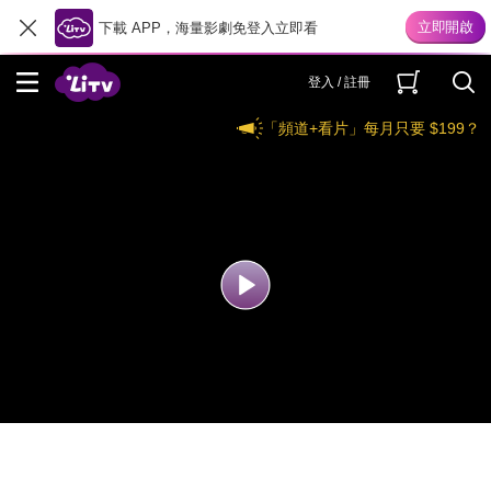
下載 APP，海量影劇免登入立即看
登入 / 註冊
「頻道+看片」每月只要 $199？