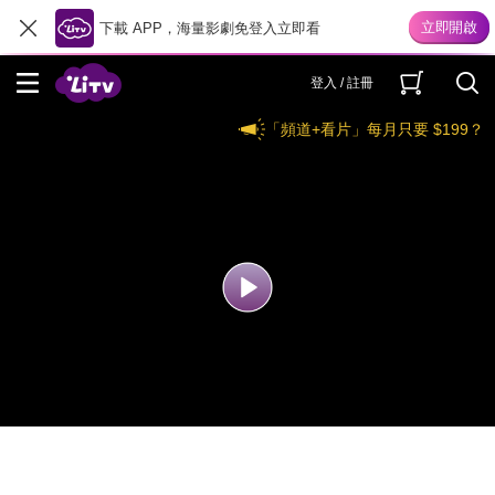
下載 APP，海量影劇免登入立即看
登入 / 註冊
「頻道+看片」每月只要 $199？