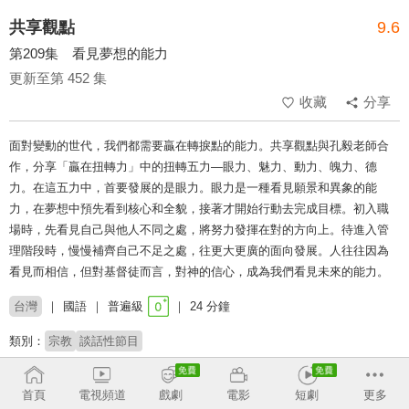
共享觀點
9.6
第209集 看見夢想的能力
更新至第 452 集
收藏
分享
面對變動的世代，我們都需要贏在轉捩點的能力。共享觀點與孔毅老師合
作，分享「贏在扭轉力」中的扭轉五力—眼力、魅力、動力、魄力、德
力。在這五力中，首要發展的是眼力。眼力是一種看見願景和異象的能
力，在夢想中預先看到核心和全貌，接著才開始行動去完成目標。初入職
場時，先看見自己與他人不同之處，將努力發揮在對的方向上。待進入管
理階段時，慢慢補齊自己不足之處，往更大更廣的面向發展。人往往因為
看見而相信，但對基督徒而言，對神的信心，成為我們看見未來的能力。
台灣
國語
普遍級
24 分鐘
類別：
宗教
談話性節目
主持：
周巽正
廖文華
首頁
電視頻道
戲劇
電影
短劇
更多