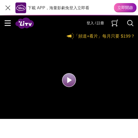
下載 APP，海量影劇免登入立即看
登入 / 註冊
「頻道+看片」每月只要 $199？