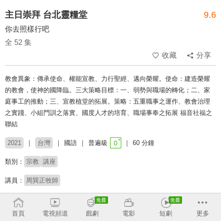
主日崇拜 台北靈糧堂
9.6
你去照樣行吧
全 52 集
收藏
分享
教會異象：傳承使命、權能宣教、力行聖經、邁向榮耀。使命：建造榮耀
的教會，使神的國降臨。三大策略目標：一、弱勢與職場的轉化；二、家
庭事工的推動；三、宣教植堂的拓展。策略：五重職事之運作、教會治理
之實踐、小組門訓之落實、國度人才的培育、職場事奉之拓展 福音社福之
聯結
2021
台灣
國語
普遍級
60 分鐘
類別：
宗教
講座
講員：
周巽正牧師
收回
首頁
電視頻道
戲劇
電影
短劇
更多