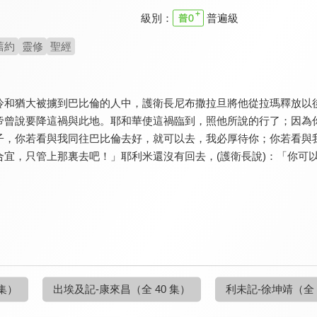
級別：
普遍級
舊約
靈修
聖經
冷和猶大被擄到巴比倫的人中，護衛長尼布撒拉旦將他從拉瑪釋放以
帝曾說要降這禍與此地。耶和華使這禍臨到，照他所說的行了；因為
子，你若看與我同往巴比倫去好，就可以去，我必厚待你；你若看與
合宜，只管上那裏去吧！」耶利米還沒有回去，(護衛長說)：「你可
 集）
出埃及記-康來昌
（全 40 集）
利未記-徐坤靖
（全 