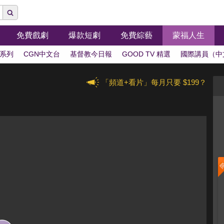
免費戲劇
爆款短劇
免費綜藝
蒙福人生
系列
CGN中文台
基督教今日報
GOOD TV 精選
國際講員（中
「頻道+看片」每月只要 $199？