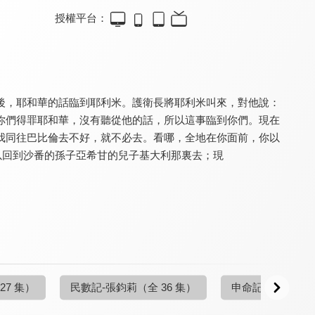
授權平台：
清醒的心 舊約
清醒的心 舊約
清醒的心 舊約
9.7
9.7
9.7
全 11 集
全 44 集
全 42 集
後，耶和華的話臨到耶利米。護衛長將耶利米叫來，對他說：
你們得罪耶和華，沒有聽從他的話，所以這事臨到你們。現在
我同往巴比倫去不好，就不必去。看哪，全地在你面前，你以
以回到沙番的孫子亞希甘的兒子基大利那裏去；現
清醒的心 舊約
清醒的心 舊約
清醒的心 舊約
9.7
9.7
9.7
全 31 集
全 25 集
全 25 集
27 集）
民數記-張鈞莉
（全 36 集）
申命記-徐坤靖
（全