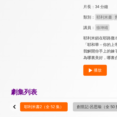
片長：
34 分鐘
類別：
耶利米書
講員：
徐坤靖
耶利米鎖在耶路撒
「耶和華－你的上
我解開你手上的鍊
為哪裏美好，哪裏
播放
劇集列表
8 集）
耶利米書2
（全 52 集）
創世記-呂思瑜
（全 50