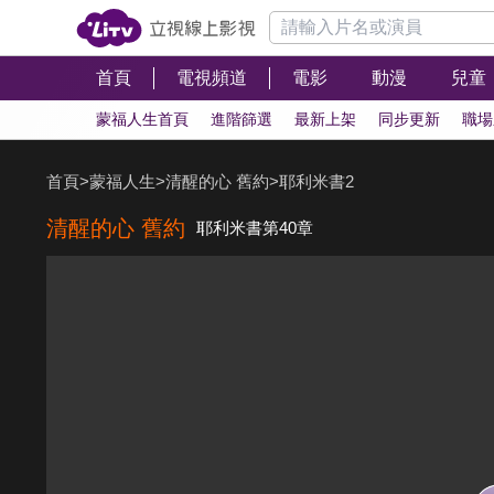
首頁
電視頻道
電影
動漫
兒童
蒙福人生首頁
進階篩選
最新上架
同步更新
職場
首頁
>
蒙福人生
>
清醒的心 舊約
>
耶利米書2
清醒的心 舊約
耶利米書第40章