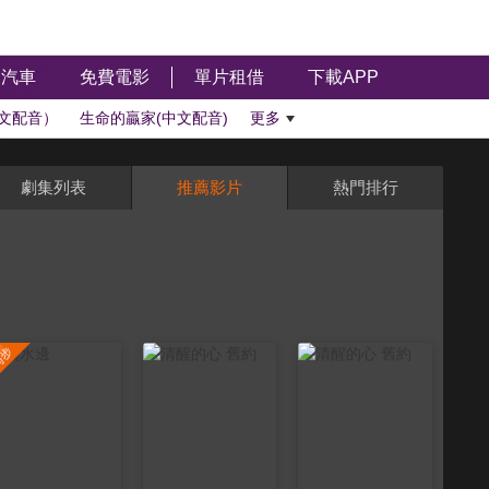
汽車
免費電影
單片租借
下載APP
文配音）
生命的贏家(中文配音)
更多
劇集列表
推薦影片
熱門排行