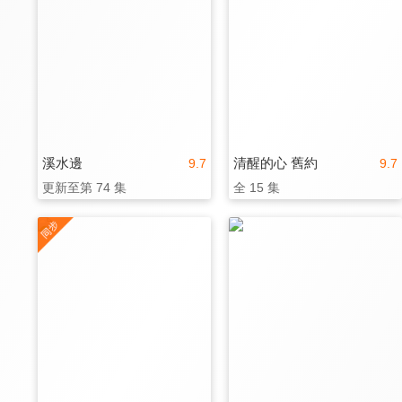
溪水邊
清醒的心 舊約
9.7
9.7
更新至第 74 集
全 15 集