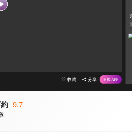
收藏
分享
舊約
9.7
章