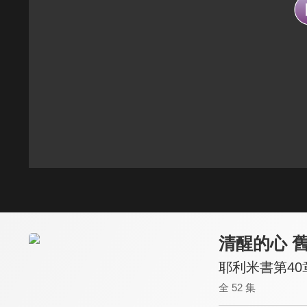
清醒的心 
耶利米書第40
全 52 集