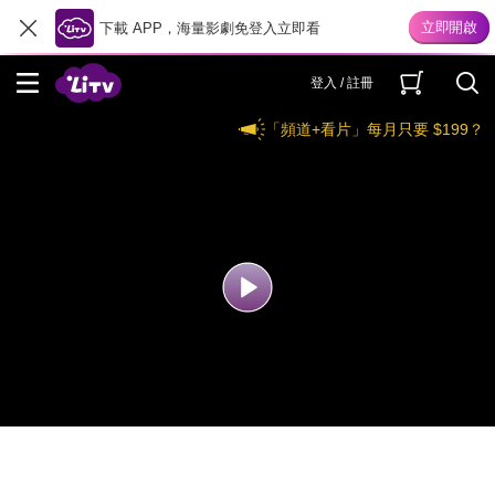
下載 APP，海量影劇免登入立即看
登入 / 註冊
「頻道+看片」每月只要 $199？