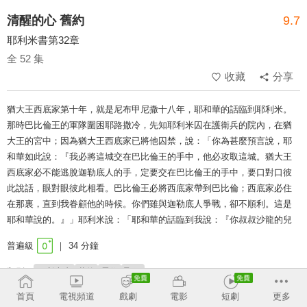
清醒的心 舊約
9.7
耶利米書第32章
全 52 集
收藏
分享
猶大王西底家第十年，就是尼布甲尼撒十八年，耶和華的話臨到耶利米。
那時巴比倫王的軍隊圍困耶路撒冷，先知耶利米囚在護衛兵的院內，在猶
大王的宮中；因為猶大王西底家已將他囚禁，說：「你為甚麼預言說，耶
和華如此說：『我必將這城交在巴比倫王的手中，他必攻取這城。猶大王
西底家必不能逃脫迦勒底人的手，定要交在巴比倫王的手中，要口對口彼
此說話，眼對眼彼此相看。巴比倫王必將西底家帶到巴比倫；西底家必住
在那裏，直到我眷顧他的時候。你們雖與迦勒底人爭戰，卻不順利。這是
耶和華說的。』」耶利米說：「耶和華的話臨到我說：『你叔叔沙龍的兒
普遍級
34 分鐘
類別：
耶利米書
舊約
靈修
聖經
首頁
電視頻道
戲劇
電影
短劇
更多
講員：
徐坤靖