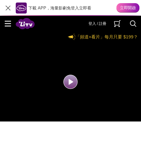
下載 APP，海量影劇免登入立即看
登入 / 註冊
「頻道+看片」每月只要 $199？