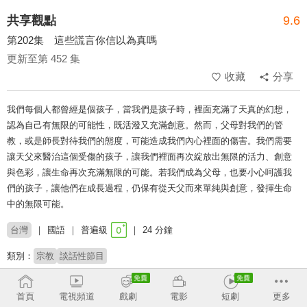
共享觀點
9.6
第202集 這些謊言你信以為真嗎
更新至第 452 集
收藏
分享
我們每個人都曾經是個孩子，當我們是孩子時，裡面充滿了天真的幻想，
認為自己有無限的可能性，既活潑又充滿創意。然而，父母對我們的管
教，或是師長對待我們的態度，可能造成我們內心裡面的傷害。我們需要
讓天父來醫治這個受傷的孩子，讓我們裡面再次綻放出無限的活力、創意
與色彩，讓生命再次充滿無限的可能。若我們成為父母，也要小心呵護我
們的孩子，讓他們在成長過程，仍保有從天父而來單純與創意，發揮生命
中的無限可能。
台灣
國語
普遍級
24 分鐘
類別：
宗教
談話性節目
主持：
周巽正
廖文華
首頁
電視頻道
戲劇
電影
短劇
更多