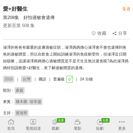
愛+好醫生
9.8
第208集 好怕過敏會遺傳
更新至第 508 集
收藏
分享
濬澤的爸爸有嚴重的皮膚過敏症狀，濬澤媽媽擔心濬澤會不會也遺傳到爸
爸的過敏體質，所以在飲食上開始訓練濬澤的免疫耐受性，但濬澤近日開
始咳嗽，這讓濬澤媽媽擔心過敏體質是不是天生且無法避免呢?為此濬澤媽
媽特別請教愛+好醫生，來了解過敏體質的遺傳。
2016
台灣
國語
普遍級
24 分鐘
類別：
家庭
來賓：
陳木榮
徐常捷
主持：
黃瑽寧
# 健康保健
首頁
電視頻道
戲劇
電影
短劇
更多