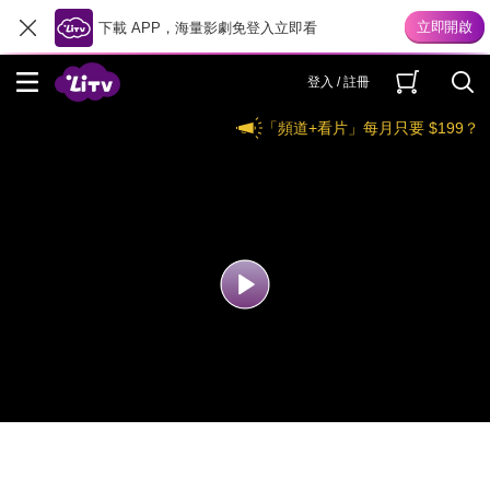
下載 APP，海量影劇免登入立即看
登入 / 註冊
「頻道+看片」每月只要 $199？