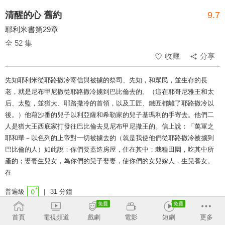
清醒的心 舊約
9.7
耶利米書第29章
全 52 集
收藏
分享
先知耶利米從耶路撒冷寄信與被擄的祭司、先知，和眾民，並生存的長
老，就是尼布甲尼撒從耶路撒冷擄到巴比倫去的。（這在耶哥尼雅王和太
后、太監，並猶大、耶路撒冷的首領，以及工匠、鐵匠都離了耶路撒冷以
後。）他藉沙番的兒子以利亞薩和希勒家的兒子基瑪利的手寄去。他們二
人是猶大王西底家打發往巴比倫去見尼布甲尼撒王的。信上說：「萬軍之
耶和華－以色列的上帝對一切被擄去的（就是我使他們從耶路撒冷被擄到
巴比倫的人）如此說：你們要蓋造房屋，住在其中；栽種田園，吃其中所
產的；娶妻生兒女，為你們的兒子娶妻，使你們的女兒嫁人，生兒養女。
在
普遍級
31 分鐘
類別：
耶利米書
舊約
靈修
聖經
首頁
電視頻道
戲劇
電影
短劇
更多