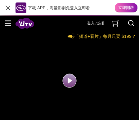
下載 APP，海量影劇免登入立即看
登入 / 註冊
「頻道+看片」每月只要 $199？