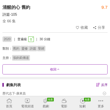
清醒的心 舊約
9.7
詩篇-105
全 66 集
收藏
分享
2020
普遍級
30 分鐘
類別：
舊約
靈修
詩篇
聖經
主持：
張鈞莉傳道
收回
劇集列表
反序
歷代志下-康來昌
歷代志上-康來昌
首頁
電視頻道
戲劇
電影
短劇
更多