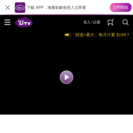
下載 APP，海量影劇免登入立即看
登入 / 註冊
「頻道+看片」每月只要 $199？