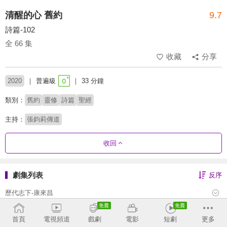
清醒的心 舊約
9.7
詩篇-102
全 66 集
收藏
分享
2020
普遍級
33 分鐘
類別：
舊約
靈修
詩篇
聖經
主持：
張鈞莉傳道
收回
劇集列表
反序
歷代志下-康來昌
歷代志上-康來昌
首頁
電視頻道
戲劇
電影
短劇
更多