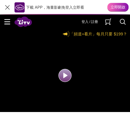
下載 APP，海量影劇免登入立即看
登入 / 註冊
「頻道+看片」每月只要 $199？