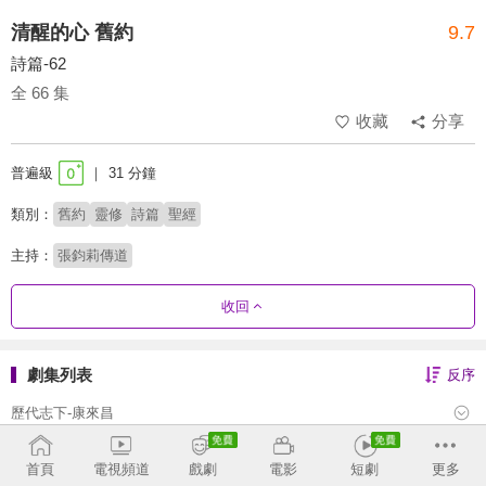
清醒的心 舊約
9.7
詩篇-62
全 66 集
收藏
分享
普遍級
31 分鐘
類別：
舊約
靈修
詩篇
聖經
主持：
張鈞莉傳道
收回
劇集列表
反序
歷代志下-康來昌
歷代志上-康來昌
首頁
電視頻道
戲劇
電影
短劇
更多