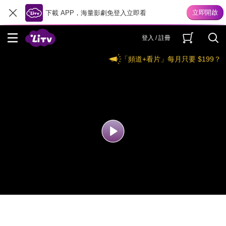
下載 APP，海量影劇免登入立即看
登入 / 註冊
「頻道+看片」每月只要 $199？