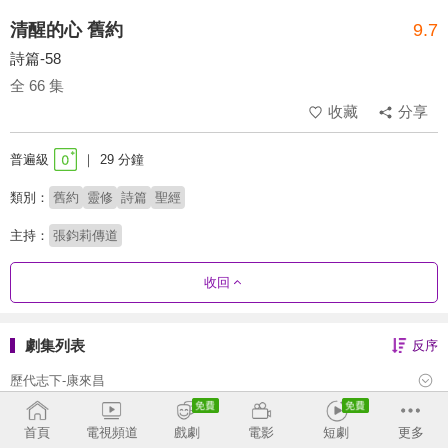
清醒的心 舊約
9.7
詩篇-58
全 66 集
收藏
分享
普遍級
29 分鐘
類別：
舊約
靈修
詩篇
聖經
主持：
張鈞莉傳道
收回
劇集列表
反序
歷代志下-康來昌
歷代志上-康來昌
首頁
電視頻道
戲劇
電影
短劇
更多