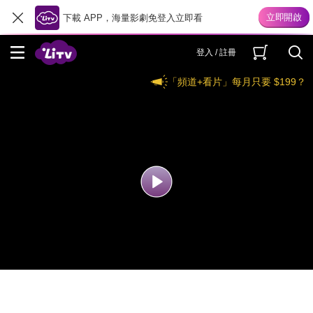
下載 APP，海量影劇免登入立即看
登入 / 註冊
「頻道+看片」每月只要 $199？