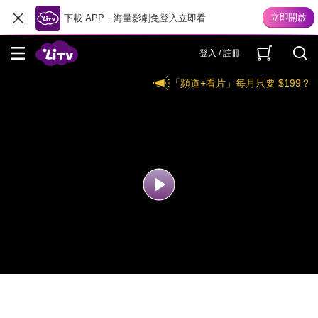
下載 APP，海量影劇免登入立即看
登入 / 註冊
「頻道+看片」每月只要 $199？