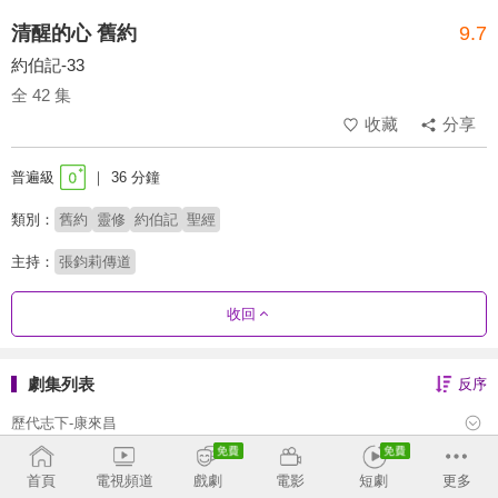
清醒的心 舊約
9.7
約伯記-33
全 42 集
收藏
分享
普遍級
36 分鐘
類別：
舊約
靈修
約伯記
聖經
主持：
張鈞莉傳道
收回
劇集列表
反序
歷代志下-康來昌
歷代志上-康來昌
首頁
電視頻道
戲劇
電影
短劇
更多