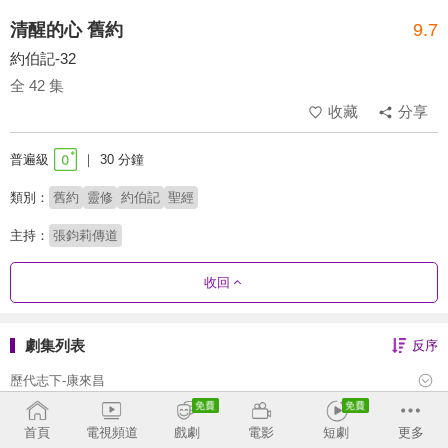
清醒的心 舊約
9.7
約伯記-32
全 42 集
收藏
分享
普遍級
30 分鐘
類別：
舊約
靈修
約伯記
聖經
主持：
張鈞莉傳道
收回
劇集列表
反序
歷代志下-康來昌
歷代志上-康來昌
首頁
電視頻道
戲劇
電影
短劇
更多