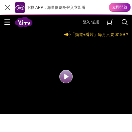
下載 APP，海量影劇免登入立即看
登入 / 註冊
「頻道+看片」每月只要 $199？