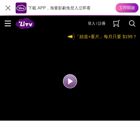
下載 APP，海量影劇免登入立即看
登入 / 註冊
「頻道+看片」每月只要 $199？