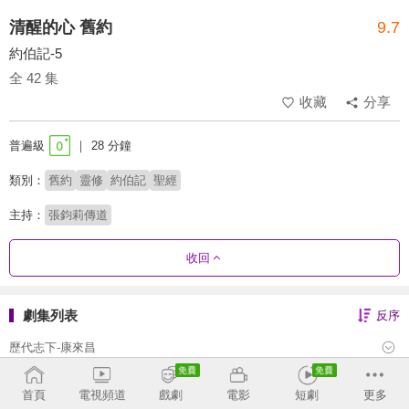
清醒的心 舊約
9.7
約伯記-5
全 42 集
收藏
分享
普遍級
28 分鐘
類別：
舊約
靈修
約伯記
聖經
主持：
張鈞莉傳道
收回
劇集列表
反序
歷代志下-康來昌
歷代志上-康來昌
首頁
電視頻道
戲劇
電影
短劇
更多