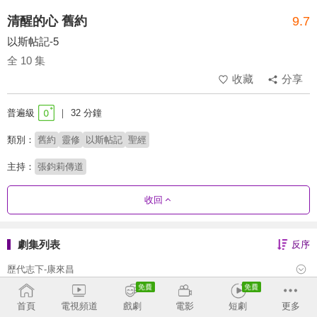
清醒的心 舊約
9.7
以斯帖記-5
全 10 集
收藏
分享
普遍級
32 分鐘
類別：
舊約
靈修
以斯帖記
聖經
主持：
張鈞莉傳道
收回
劇集列表
反序
歷代志下-康來昌
歷代志上-康來昌
首頁
電視頻道
戲劇
電影
短劇
更多