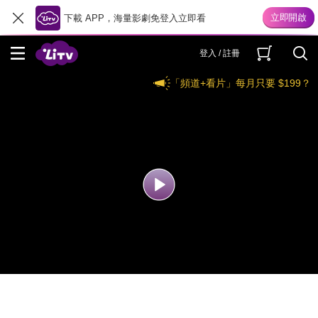
下載 APP，海量影劇免登入立即看
登入 / 註冊
「頻道+看片」每月只要 $199？