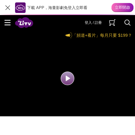
下載 APP，海量影劇免登入立即看
登入 / 註冊
「頻道+看片」每月只要 $199？