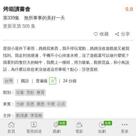
烤箱讀書會
9.8
第339集 無所事事的美好一天
更新至第 505 集
收藏
分享
度假小屋外下著雨，媽媽寫東西，我不停玩電動，媽媽沒收遊戲後又被我
找到。我走到池塘邊，手機不小心掉進水裡，沒了遊戲還可以做什麼呢？
我看到四隻巨大的蝸牛，我爬上一棵樹，用力吸氣，觀察昆蟲，和小鳥說
話，為什麼以前從來沒做過這些事呢？點心：莎堡蛋糕
台灣
國語
普遍級
24 分鐘
類別：
兒童
烹飪
教育
來賓：
力妍
奕恩
榮恩
牛寶
心言
主持：
劉清彥
李宣榕
收回
首頁
電視頻道
戲劇
電影
短劇
更多