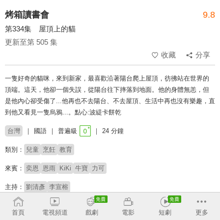
烤箱讀書會
9.8
第334集 屋頂上的貓
更新至第 505 集
收藏
分享
一隻好奇的貓咪，來到新家，最喜歡沿著陽台爬上屋頂，彷彿站在世界的
頂端。這天，他卻一個失誤，從陽台往下摔落到地面。他的身體無恙，但
是他內心卻受傷了...他再也不去陽台、不去屋頂、生活中再也沒有樂趣，直
到他又看見一隻烏鴉...。點心:波緹卡餅乾
台灣
國語
普遍級
24 分鐘
類別：
兒童
烹飪
教育
來賓：
奕恩
恩雨
KiKi
牛寶
力可
主持：
劉清彥
李宣榕
收回
首頁
電視頻道
戲劇
電影
短劇
更多