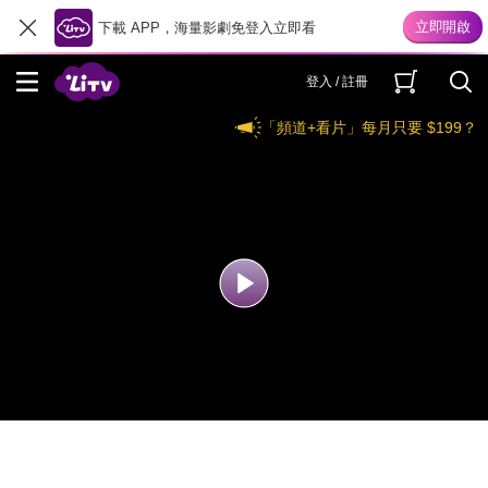
下載 APP，海量影劇免登入立即看
登入 / 註冊
「頻道+看片」每月只要 $199？