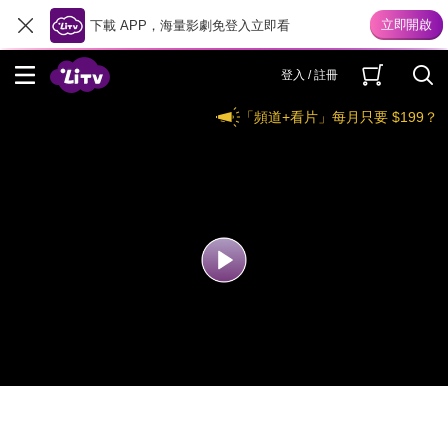
下載 APP，海量影劇免登入立即看
登入 / 註冊
「頻道+看片」每月只要 $199？