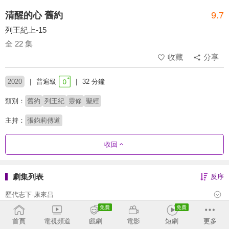
清醒的心 舊約
9.7
列王紀上-15
全 22 集
收藏
分享
2020
普遍級
32 分鐘
類別：
舊約
列王紀
靈修
聖經
主持：
張鈞莉傳道
收回
劇集列表
反序
歷代志下-康來昌
歷代志上-康來昌
首頁
電視頻道
戲劇
電影
短劇
更多