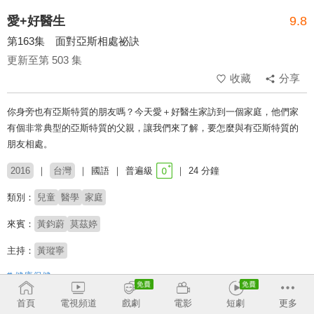
愛+好醫生
9.8
第163集 面對亞斯相處祕訣
更新至第 503 集
收藏
分享
你身旁也有亞斯特質的朋友嗎？今天愛＋好醫生家訪到一個家庭，他們家
有個非常典型的亞斯特質的父親，讓我們來了解，要怎麼與有亞斯特質的
朋友相處。
2016
台灣
國語
普遍級
24 分鐘
類別：
兒童
醫學
家庭
來賓：
黃鈞蔚
莫茲婷
主持：
黃瑽寧
# 健康保健
首頁
電視頻道
戲劇
電影
短劇
更多
收回