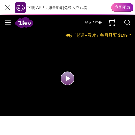
下載 APP，海量影劇免登入立即看
登入 / 註冊
「頻道+看片」每月只要 $199？