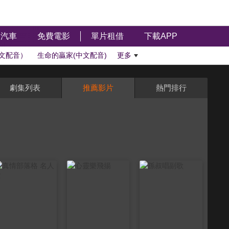
汽車
免費電影
單片租借
下載APP
文配音）
生命的贏家(中文配音)
更多
劇集列表
推薦影片
熱門排行