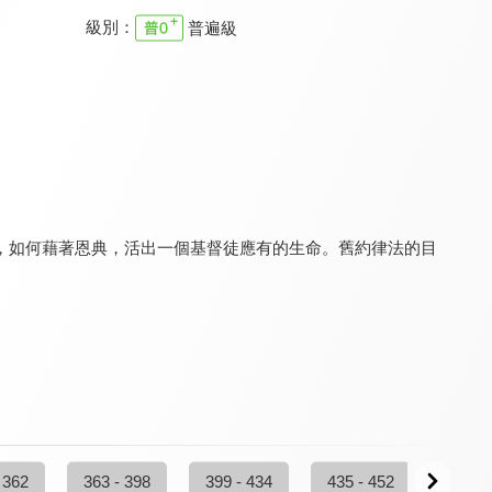
級別：
普遍級
主日崇拜 台北基督之家
主日崇拜 台北靈糧堂
天使在我家
9.6
9.6
8.0
更新至第 51 集
全 52 集
全 12 集
，如何藉著恩典，活出一個基督徒應有的生命。舊約律法的目
。
主日崇拜 台北靈糧堂
主日崇拜 台北靈糧堂
主日崇拜 台北基督之家
9.6
9.6
9.6
更新至第 52 集
全 49 集
更新至第 23 集
 362
363 - 398
399 - 434
435 - 452