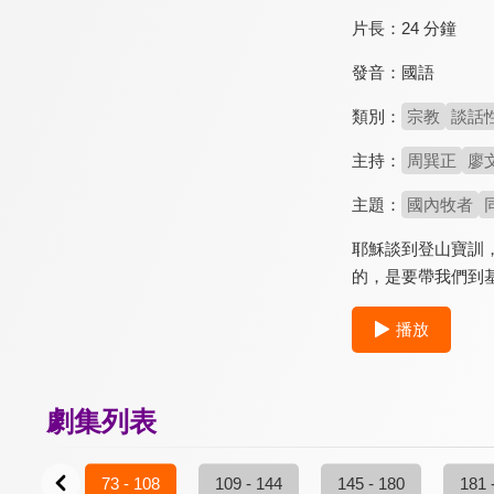
片長：
24 分鐘
發音：
國語
類別：
宗教
談話
主持：
周巽正
廖
主題：
國內牧者
耶穌談到登山寶訓
的，是要帶我們到
播放
劇集列表
37 - 72
73 - 108
109 - 144
145 - 180
181 