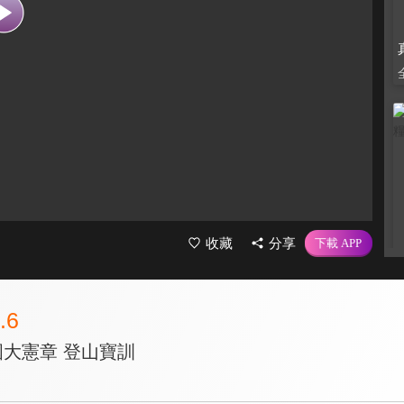
收藏
分享
.6
國大憲章 登山寶訓