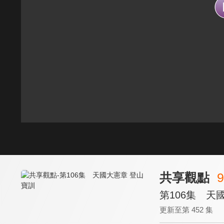
共享觀點
9
第106集 天
更新至第 452 集