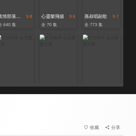
真情部落格 名人篇
心靈樂飛揚
孫叔唱副歌
9.8
9.6
9.7
全 640 集
全 70 集
全 773 集
主日崇拜 台北靈糧堂
主日崇拜 台北基督之家
主日崇拜 台北基督之家
9.6
9.6
9.6
更新至第 50 集
全 52 集
更新至第 52 集
收藏
分享