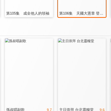
第105集 成全他人的領袖
第106集 天國大憲章 登山寶訓
孫叔唱副歌
主日崇拜 台北靈糧堂
9.7
9.6