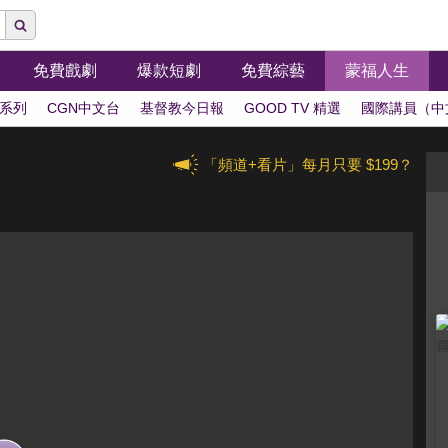
免費戲劇
爆款短劇
免費綜藝
蒙福人生
系列
CGN中文台
基督教今日報
GOOD TV 精選
國際講員（中
「頻道+看片」每月只要 $199？