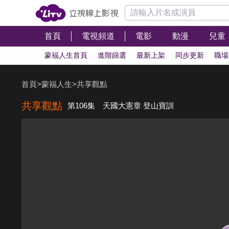
首頁
電視頻道
電影
動漫
兒童
蒙福人生首頁
進階篩選
最新上架
同步更新
職場
首頁
>
蒙福人生
>
共享觀點
共享觀點
第106集 天國大憲章 登山寶訓