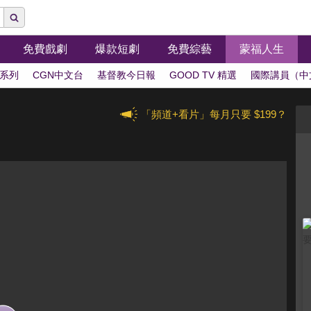
免費戲劇
爆款短劇
免費綜藝
蒙福人生
系列
CGN中文台
基督教今日報
GOOD TV 精選
國際講員（中
「頻道+看片」每月只要 $199？