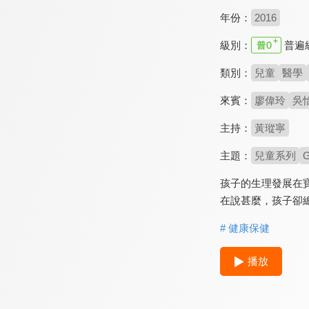
年份：
2016
級別：
普遍
類別：
兒童
醫學
來賓：
廖偉玲
吳
主持：
黃瑽寧
主題：
兒童系列
孩子的生理發展在
在說甚麼，孩子卻
# 健康保健
播放