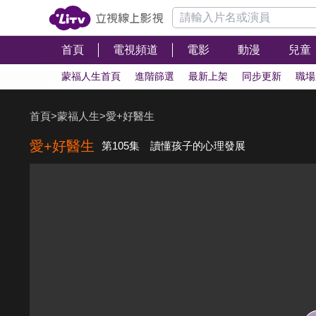
首頁
電視頻道
電影
動漫
兒童
蒙福人生首頁
進階篩選
最新上架
同步更新
職場
首頁
>
蒙福人生
>
愛+好醫生
愛+好醫生
第105集 讀懂孩子的心理發展