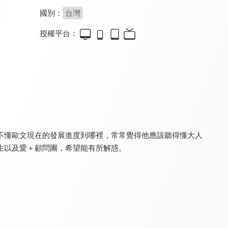
國別：
台灣
授權平台：
特會精選 Shine Rise and GO
幸福學堂-婚姻家庭
真愛在我家
9.8
9.4
9.6
全 3 集
全 7 集
全 106 集
不懂歐文現在的發展進度到哪裡，常常覺得他應該聽得懂大人
生以及愛＋顧問團，希望能有所解惑。
真愛在我家
幸福來敲門
真愛在我家
9.6
9.5
9.6
全 52 集
全 362 集
更新至第 195 集