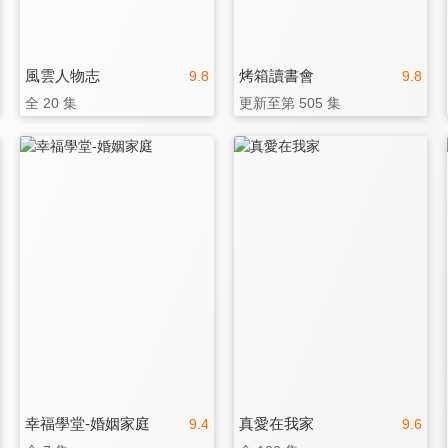
風雲人物志
烤箱讀書會
9.8
9.8
全 20 集
更新至第 505 集
幸福學堂-婚姻家庭
真愛在我家
9.4
9.6