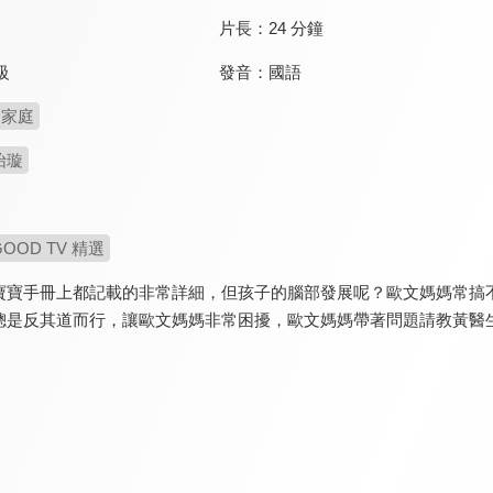
片長：
24 分鐘
發音：
國語
級
家庭
怡璇
GOOD TV 精選
寶寶手冊上都記載的非常詳細，但孩子的腦部發展呢？歐文媽媽常搞
總是反其道而行，讓歐文媽媽非常困擾，歐文媽媽帶著問題請教黃醫