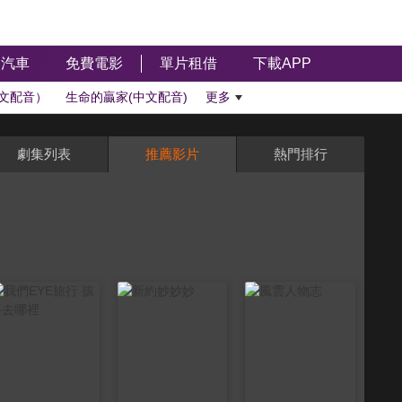
汽車
免費電影
單片租借
下載APP
文配音）
生命的贏家(中文配音)
更多
劇集列表
推薦影片
熱門排行