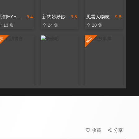
我們EYE旅行 孩要去哪裡
新約妙妙妙
風雲人物志
9.4
9.8
9.8
全 13 集
全 24 集
全 20 集
烤箱讀書會
樂優吧
神奇故事屋
9.8
9.3
9.8
更新至第 505 集
更新至第 258 集
更新至第 72 集
收藏
分享