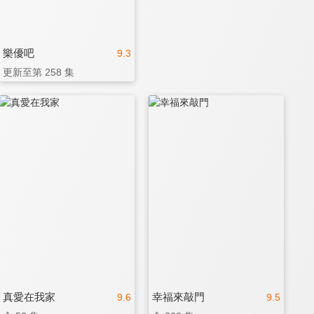
樂優吧
9.3
更新至第 258 集
真愛在我家
幸福來敲門
9.6
9.5