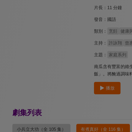
片長：
11 分鐘
發音：
國語
類別：
烹飪
健康
主持：
許詠翔
曾
主題：
家庭系列
南瓜含有豐富的維生
飯」。將醃過調味
播放
劇集列表
小兵立大功
（全 105 集）
有煮真好
（全 116 集）