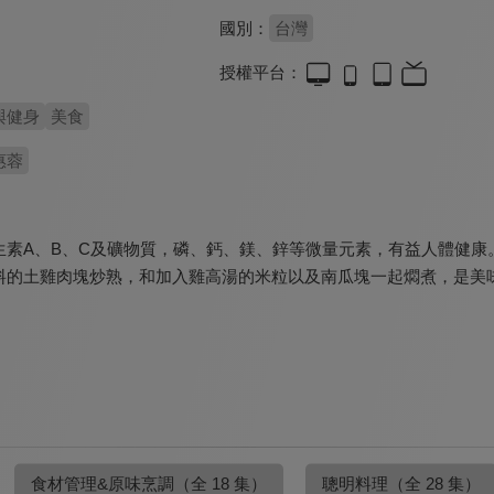
國別：
台灣
授權平台：
與健身
美食
惠蓉
素A、B、C及礦物質，磷、鈣、鎂、鋅等微量元素，有益人體健康。
料的土雞肉塊炒熟，和加入雞高湯的米粒以及南瓜塊一起燜煮，是美
食材管理&原味烹調
（全 18 集）
聰明料理
（全 28 集）