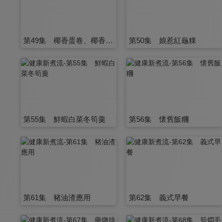
第49集 椰香蛋卷、椰香奶餅
第50集 娘惹紅龜粿
第55集 鮮蝦白菜冬筍羹
第56集 懷舊飯糰
第61集 豬油渣應用
第62集 義式早餐