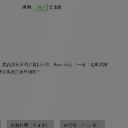
級別：
普遍級
清醒的心 新約
特會精選 2023 RPG為國復興禱告會
溪水邊
9.7
9.8
9.7
全 5 集
全 1 集
更新至第 74 集
炎炎夏日常讓人胃口不佳，Kevin設計了一道「南瓜滑雞
味皆俱的主食料理喔！
職場每日靈修 新約
特會精選 內在生活饗宴特會-安靜中的大能
特會精選 Shine Rise and GO
9.7
9.8
9.8
全 8 集
全 2 集
全 3 集
必勝料理
（全 8 集）
銀髮族
（全 11 集）