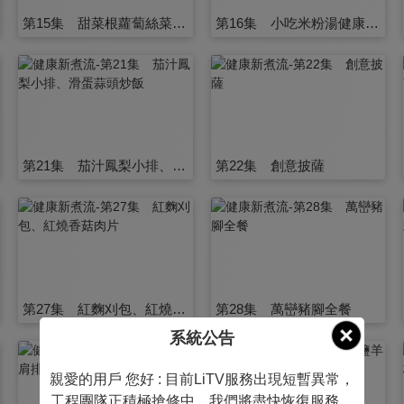
第15集 甜菜根蘿蔔絲菜包、蘿蔔燉
第16集 小吃米粉湯健康煮、藥燉豬腦
第21集 茄汁鳳梨小排、滑蛋蒜頭炒飯
第22集 創意披薩
第27集 紅麴刈包、紅燒香菇肉片
第28集 萬巒豬腳全餐
系統公告
親愛的用戶 您好 : 目前LiTV服務出現短暫異常，
工程團隊正積極搶修中，我們將盡快恢復服務，