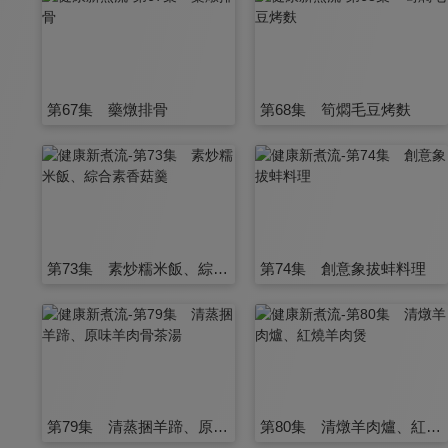
第67集 藥燉排骨
第68集 筍燜毛豆烤麩
第73集 素炒糯米飯、綜合素香菇羹
第74集 創意象拔蚌料理
第79集 清蒸捆羊蹄、原味羊肉骨茶湯
第80集 清燉羊肉爐、紅燒羊肉煲