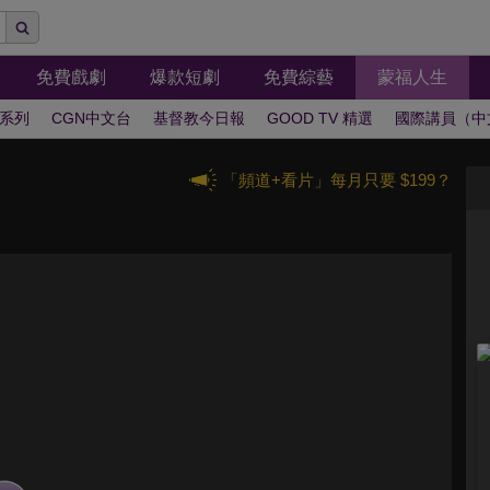
免費戲劇
爆款短劇
免費綜藝
蒙福人生
系列
CGN中文台
基督教今日報
GOOD TV 精選
國際講員（中
「頻道+看片」每月只要 $199？