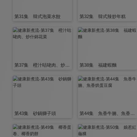
第31集 韓式泡菜水餃
第32集 韓式辣炒年糕
第37集 橙汁咕咾肉、炒什錦花菜
第38集 福建蝦麵
第43集 砂鍋獅子頭
第44集 魚香牛腩、魚香烘蛋豆腐