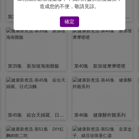
造成您的不便，敬請見諒。
第33集 果香羊肩排
第34集 椒鹽羊梅花里肌肉片二吃
確定
第39集 新加坡海南雞飯
第40集 新加坡摩摩喳喳
第45集 綜合天婦羅、日式涼麵
第46集 健康酥炸雞系列