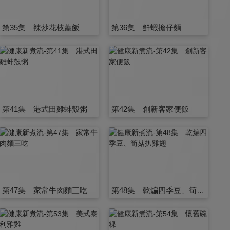
第35集 辣炒花枝蓋飯
第36集 鮮蝦擔仔麵
第41集 港式田雞蚌殼粥
第42集 創新客家便飯
第47集 家常牛肉麵三吃
第48集 乾煸四季豆、筍菇扒雞翅