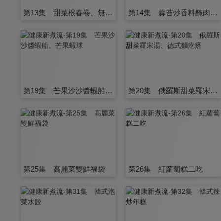
第13集 甜菜根春卷、無水烹調甜菜根三吃
第14集 蒜苔炒香料醃肉、蒜苔豆豉雞丁
第19集 芒果沙沙醬蝦船、芒果蝦球
第20集 俄羅斯甜菜羅宋湯、德式麵疙瘩
第25集 高麗菜雙鮮福袋
第26集 紅蘿蔔糕二吃