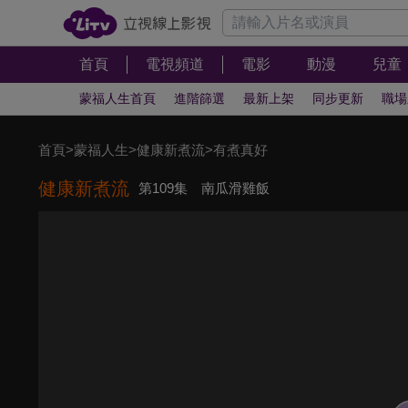
首頁
電視頻道
電影
動漫
兒童
蒙福人生首頁
進階篩選
最新上架
同步更新
職場
首頁
>
蒙福人生
>
健康新煮流
>
有煮真好
健康新煮流
第109集 南瓜滑雞飯