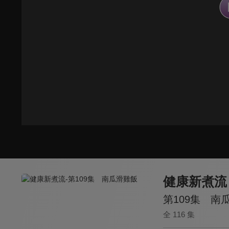
健康新煮流
第109集 南
全 116 集