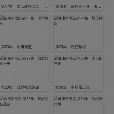
第17集 南瓜雜糧花卷、酪梨南瓜濃湯
第18集 蘿蔓蔬果卷、蘑菇沙拉盅、葉蘿蔓蔥燒梅肉起司卷餅
第23集 潮州蠔煎
第24集 蚵仔麵線
第29集 自製韓式泡菜
第30集 南瓜船三吃