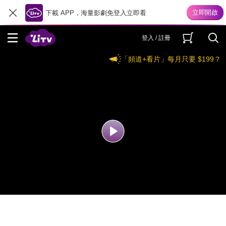
下載 APP，海量影劇免登入立即看
登入 / 註冊
「頻道+看片」每月只要 $199？