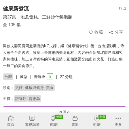
健康新煮流
9.4
第27集 地瓜發糕、三鮮炒什錦泡麵
全 105 集
收藏
分享
開創夫妻同廚同煮潮流的KC夫婦，繼《健康醫食代》後，走出攝影棚，帶
大家全台走透透，發掘上帝賞賜的美味食材，內容融合新加坡南洋風和客
家純樸味，加上台灣獨特的閩南風情，互相激盪交織出的火花，打造出獨
一無二的美食節目。
台灣
國語
普遍級
27 分鐘
類別：
烹飪
健康與健身
美食
主持：
許詠翔
曾惠蓉
收回
首頁
電視頻道
戲劇
電影
短劇
更多