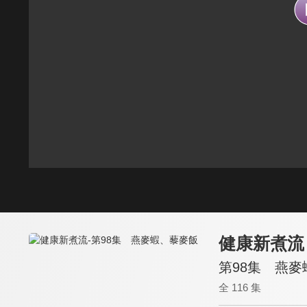
健康新煮流
第98集 燕
全 116 集