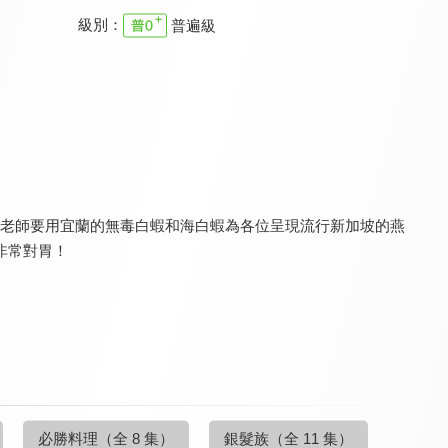
級別：
普遍級
清醒的心 新約
特會精選 2023 RPG為國復興禱告會
溪水邊
9.7
9.8
9.7
全 5 集
全 1 集
更新至第 74 集
in老師要用宜蘭的無毒白蝦和海白蝦為各位呈現流行新加坡的燕
非常對胃！
職場每日靈修 新約
特會精選 內在生活饗宴特會-安靜中的大能
特會精選 Shine Rise and GO
9.7
9.8
9.8
全 8 集
全 2 集
全 3 集
必勝料理
（全 8 集）
銀髮族
（全 11 集）