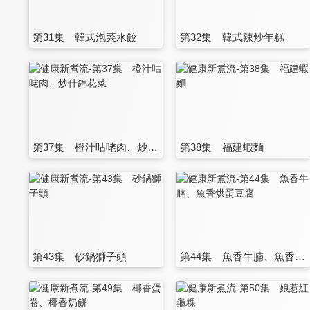
第31集 韓式泡菜水餃
第32集 韓式辣炒年糕
第37集 橙汁咕咾肉、炒什錦花菜
第38集 福建蝦麵
第43集 砂鍋獅子頭
第44集 魚香牛腩、魚香烘蛋豆腐