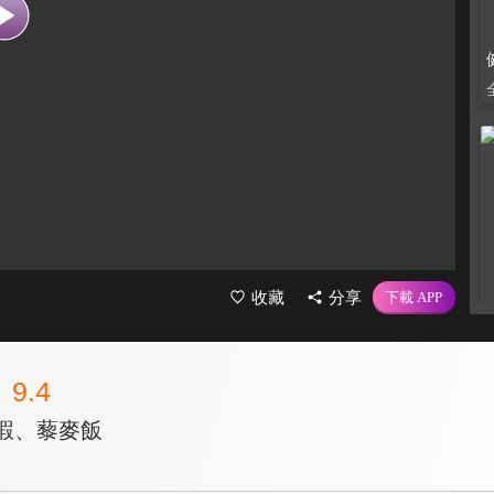
收藏
分享
9.4
麥蝦、藜麥飯