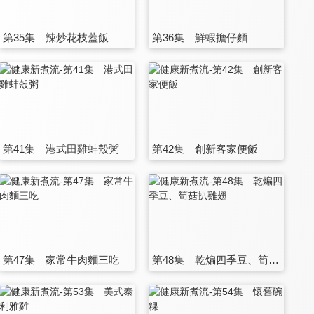
第35集 辣炒花枝蓋飯
第36集 鮮蝦擔仔麵
第41集 港式田雞蚌殼粥
第42集 創新客家便飯
第47集 家常牛肉麵三吃
第48集 乾煸四季豆、筍菇扒雞翅