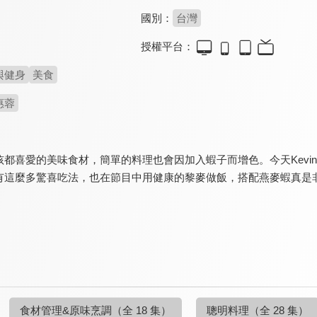
國別：
台灣
授權平台：
與健身
美食
惠蓉
孩都喜愛的美味食材，簡單的料理也會因加入蝦子而增色。今天Kev
有這麼多驚喜吃法，也在節目中用健康的黎麥做飯，搭配燕麥蝦真是
食材管理&原味烹調
（全 18 集）
聰明料理
（全 28 集）