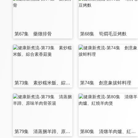
第67集 藥燉排骨
第68集 筍燜毛豆烤麩
第73集 素炒糯米飯、綜合素香菇羹
第74集 創意象拔蚌料理
第79集 清蒸捆羊蹄、原味羊肉骨茶湯
第80集 清燉羊肉爐、紅燒羊肉煲