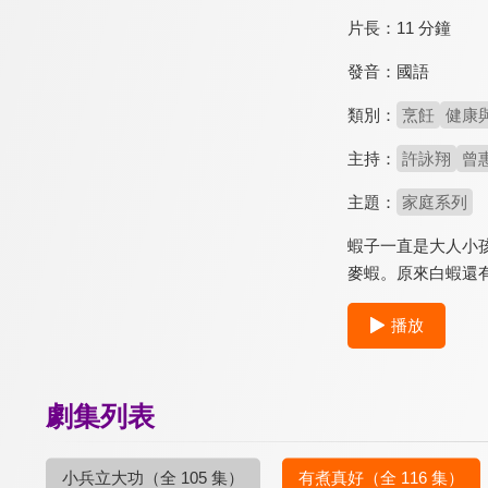
片長：
11 分鐘
發音：
國語
類別：
烹飪
健康
主持：
許詠翔
曾
主題：
家庭系列
蝦子一直是大人小
麥蝦。原來白蝦還
播放
劇集列表
小兵立大功
（全 105 集）
有煮真好
（全 116 集）