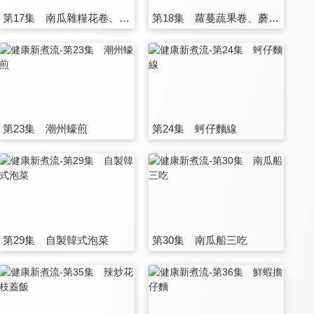
第17集 南瓜雜糧花卷、酪梨南瓜濃湯
第18集 蘿蔓蔬果卷、蘑菇沙拉盅、葉蘿蔓蔥燒梅肉起司卷餅
第23集 潮州蠔煎
第24集 蚵仔麵線
第29集 自製韓式泡菜
第30集 南瓜船三吃