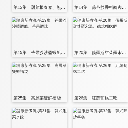
第13集 甜菜根春卷、無水烹調甜菜根三吃
第14集 蒜苔炒香料醃肉、蒜苔豆豉雞丁
第19集 芒果沙沙醬蝦船、芒果蝦球
第20集 俄羅斯甜菜羅宋湯、德式麵疙瘩
第25集 高麗菜雙鮮福袋
第26集 紅蘿蔔糕二吃