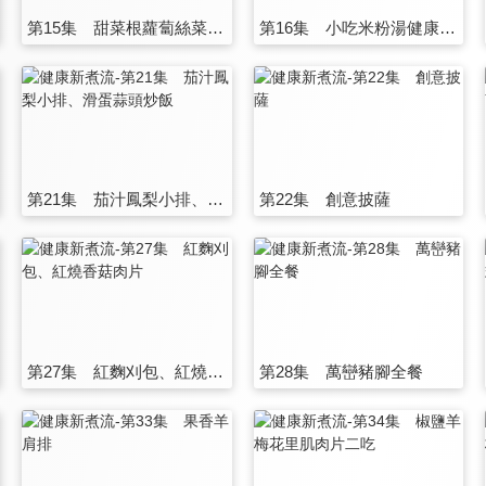
第15集 甜菜根蘿蔔絲菜包、蘿蔔燉
第16集 小吃米粉湯健康煮、藥燉豬腦
第21集 茄汁鳳梨小排、滑蛋蒜頭炒飯
第22集 創意披薩
第27集 紅麴刈包、紅燒香菇肉片
第28集 萬巒豬腳全餐