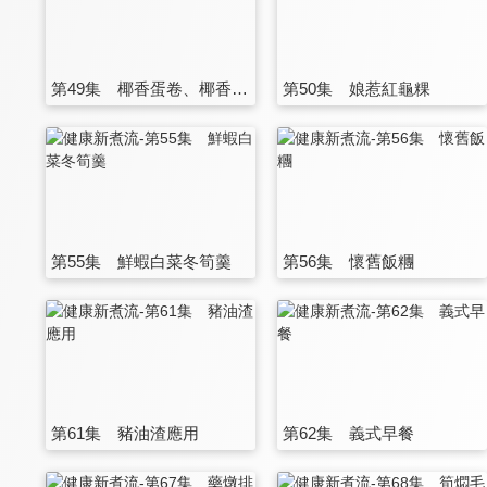
第49集 椰香蛋卷、椰香奶餅
第50集 娘惹紅龜粿
第55集 鮮蝦白菜冬筍羹
第56集 懷舊飯糰
第61集 豬油渣應用
第62集 義式早餐