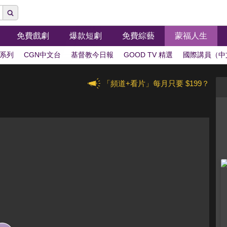
免費戲劇
爆款短劇
免費綜藝
蒙福人生
系列
CGN中文台
基督教今日報
GOOD TV 精選
國際講員（中
「頻道+看片」每月只要 $199？