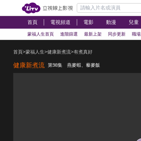
首頁
電視頻道
電影
動漫
兒童
蒙福人生首頁
進階篩選
最新上架
同步更新
職場
首頁
>
蒙福人生
>
健康新煮流
>
有煮真好
健康新煮流
第98集 燕麥蝦、藜麥飯