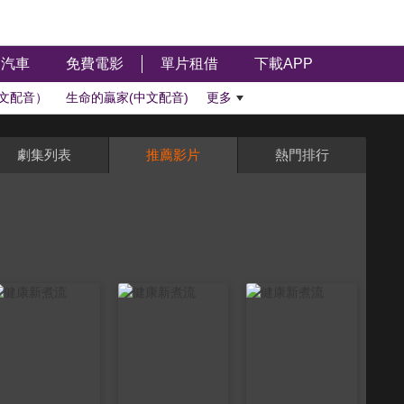
汽車
免費電影
單片租借
下載APP
文配音）
生命的贏家(中文配音)
更多
劇集列表
推薦影片
熱門排行