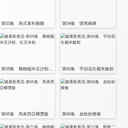
第53集 美式泰利雅雞
第54集 懷舊碗粿
第59集 雜糧糯米豆沙粽、紅豆米粽
第60集 芋頭花生糯米飯粽
第65集 馬來西亞椰漿飯
第66集 血蛤炒粿條