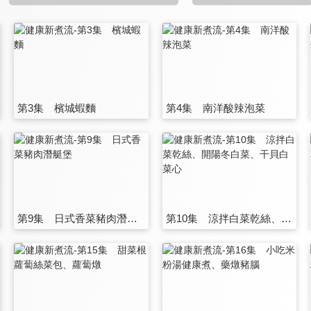
第3集 檳城蝦麵
第4集 南洋酸辣泡菜
第9集 日式香菜豬肉潛艇堡
第10集 涼拌白菜乾絲、開陽冬白菜、干貝白菜心